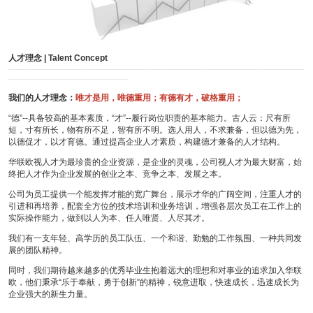
人才理念 | Talent Concept
----------------------------------------------------------------------------------------------------------
-------------------------------------------
我们的人才理念：
唯才是用，唯德重用；有德有才，破格重用；
“德”--具备较高的基本素质，“才”--履行岗位职责的基本能力。古人云：尺有所
短，寸有所长，物有所不足，智有所不明。选人用人，不求兼备，但以德为先，
以德促才，以才育德。通过提高企业人才素质，构建德才兼备的人才结构。
华联欧视人才为最珍贵的企业资源，是企业的灵魂，公司视人才为最大财富，始
终把人才作为企业发展的创业之本、竞争之本、发展之本。
公司为员工提供一个能发挥才能的宽广舞台，展示才华的广阔空间，注重人才的
引进和再培养，配套全方位的技术培训和业务培训，增强各层次员工在工作上的
实际操作能力，做到以人为本、任人唯贤、人尽其才。
我们有一支年轻、高学历的员工队伍、一个和谐、勤勉的工作氛围、一种共同发
展的团队精神。
同时，我们期待越来越多的优秀毕业生抱着远大的理想和对事业的追求加入华联
欧，他们秉承“乐于奉献，勇于创新”的精神，锐意进取，快速成长，迅速成长为
企业强大的新生力量。