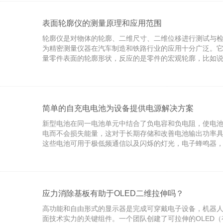
入射光的角度变化而变化。当入射光的角度达到或超过某
光会消失，入射光全部被反射回来，这就是光的全反射。
同波长光的折射角度是不同的（
表面轮廓仪的测量原理和应用范围
轮廓仪是对物体的轮廓、二维尺寸、二维位移进行测试与
为精密测量仪器在汽车制造和铁路行业的应用十分广泛。
量零件表面的轮廓形状，反应的是零件的宏观轮廓，比如
的沟槽的槽深、槽宽、倒角(包括倒角位置、倒角尺寸、角
素线的直线度等参数。总之，轮廓仪反映的是零件的宏观轮
表面轮廓仪采用直角坐标测量法，触针接触式。机械部份
线运动导轨，建立X坐标的精密测量基准，Z坐标由数字传
测量各种精密机械零件的素线形状。本仪器由于基准直线
简单的自充电电池为设备提供电源解决方案
新型电池在同一电池单元中结合了负电容和负电阻，使电
电而不会损失能量，这对于长期存储和改善电池输出功率
这些电池可用于极低频通信以及闪烁的灯光，电子蜂鸣器
逆变器，开关电源，数字转换器和函数发生器等设备，并
计算机相关的技术。在AIP Publishing的《应用物理评
图大学和德克萨斯大学奥斯汀分校的Helena Braga及其
使用两种不同的金属（电极和锂或钠玻璃电解质）制造了
池。Braga说：“我们
应力消除基板有助于OLED二维拉伸吗？
高功能和自由形式的显示器是完成可穿戴电子设备，机器
面技术实力的关键组件。一个团队创建了可拉伸的OLED