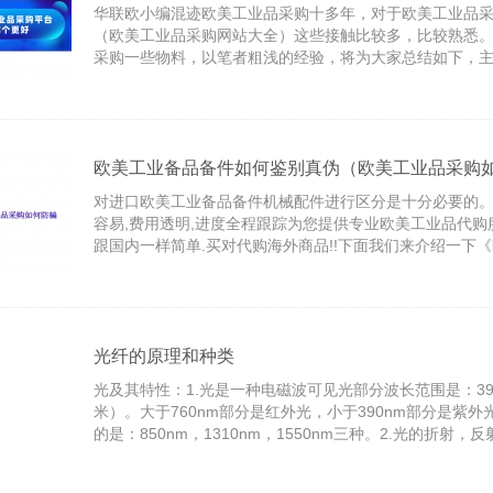
华联欧小编混迹欧美工业品采购十多年，对于欧美工业品
（欧美工业品采购网站大全）这些接触比较多，比较熟悉
采购一些物料，以笔者粗浅的经验，将为大家总结如下，
马达、轴承及其他传动件，当然，综合类的平台也不得不提
见轴承及其他传动件、工业品电商平台（吐血整理）。那
品采购网站有哪些(欧美工业品采购网站大全)》等产品知
们来看看吧!
欧美工业备品备件如何鉴别真伪（欧美工业品采购
对进口欧美工业备品备件机械配件进行区分是十分必要的。
容易,费用透明,进度全程跟踪为您提供专业欧美工业品代购
跟国内一样简单.买对代购海外商品!!下面我们来介绍一下
件如何鉴别真伪(欧美工业品采购如何防骗)》。
光纤的原理和种类
光及其特性：1.光是一种电磁波可见光部分波长范围是：390
米）。大于760nm部分是红外光，小于390nm部分是紫
的是：850nm，1310nm，1550nm三种。2.光的折射
光在不同物质中的传播速度是不同的，所以光从一种物质
时，在两种物质的交界面处会产生折射和反射。而且，折