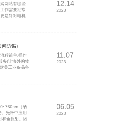
12.14
采购网站有哪些
。工作需要经常
2023
主要是针对电机
一下。48个常
有关《欧美工业
识点，下面就让我
如何防骗）
11.07
流程简单,操作
服务!让海外购物
2023
《欧美工业备品备
06.05
~760nm（纳
外光。光纤中应用
2023
，反射和全反射。因
射向另一种物质
射光的角度会随