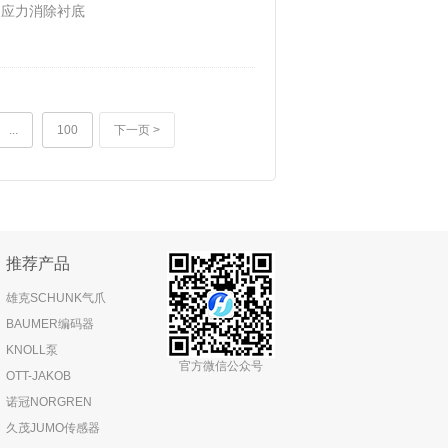
的应力消除衬底
件有源区域上的
二极管），它们可
底具有独特的结
的应力。传统的
...
100
下一页 >
推荐产品
雄克SCHUNK气爪
BAUMER编码器
KNOLL泵
官方微信公众号
OTT-JAKOB
诺冠NORGREN
久茂JUMO传感器