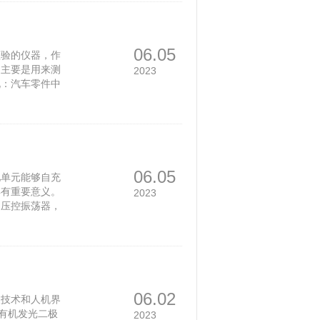
一角度时，折射
不同的物质对相
06.05
检验的仪器，作
它主要是用来测
2023
说：汽车零件中
度等)，圆柱表面
廓。 测量原理
采用精密气浮直
感器构成，可以
运
06.05
池单元能够自充
具有重要意义。
2023
，压控振荡器，
最终用于与现代
论》中，葡萄牙波尔
同事报告说，他们
非常简单的电
06.02
人技术和人机界
（有机发光二极
2023