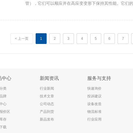
管），它们可以顺应并在高应变变形下保持其性能。它们
具有独特的结构，并在施加应变时利用柱状阵列减少了器
应力。一个KAIST团队创建了可拉伸的OLED（有机发光
以顺应并在高应变变形下保持其性能。它们的应力消除衬
构，并在施加应变时利用柱状阵列减少了器件有源区域上
固有可拉伸OLED由于其电极导电效率低而具有商业限制
< 上一页
1
2
3
4
5
6
7
品中心
新闻资讯
服务与支持
分类
行业新闻
快速询价
品牌
技术文章
投诉建议
中心
公司动态
设备改造
报价区
产品到货
物流标准
库存
新品发布
行业应用
下载