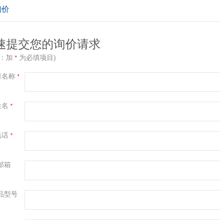
询价
速提交您的询价请求
示：加
为必填项目)
*
司名称
*
姓名
*
电话
*
邮箱
品型号