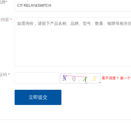
品牌
*
价内容
*
证码
*
看不清楚？ 换一个