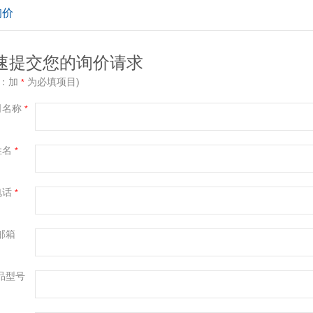
询价
速提交您的询价请求
示：加
为必填项目)
*
司名称
*
姓名
*
电话
*
邮箱
品型号