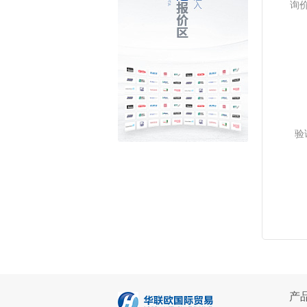
询
验
产