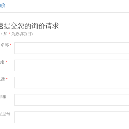
询价
速提交您的询价请求
示：加
为必填项目)
*
司名称
*
姓名
*
电话
*
邮箱
品型号