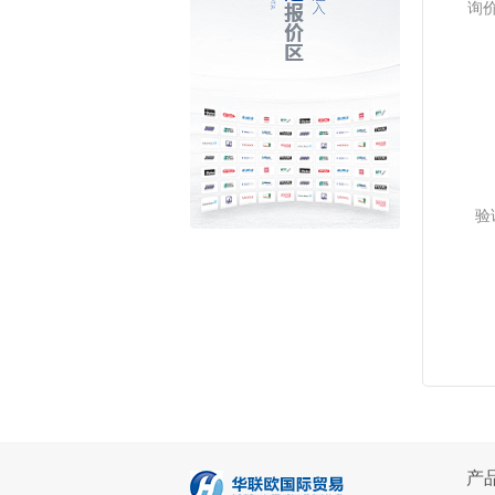
询
验
产