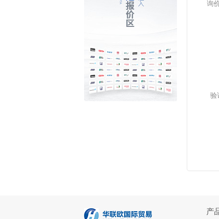
询
验
产