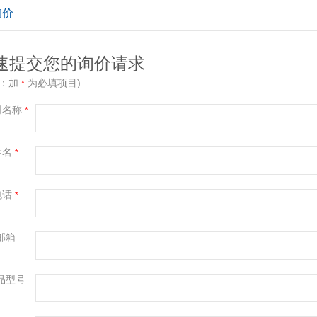
询价
速提交您的询价请求
示：加
为必填项目)
*
司名称
*
姓名
*
电话
*
邮箱
品型号