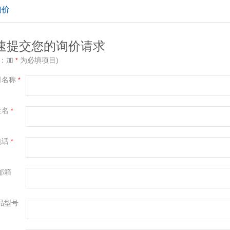
询价
速提交您的询价请求
示：加
为必填项目)
*
司名称
*
姓名
*
电话
*
邮箱
品型号