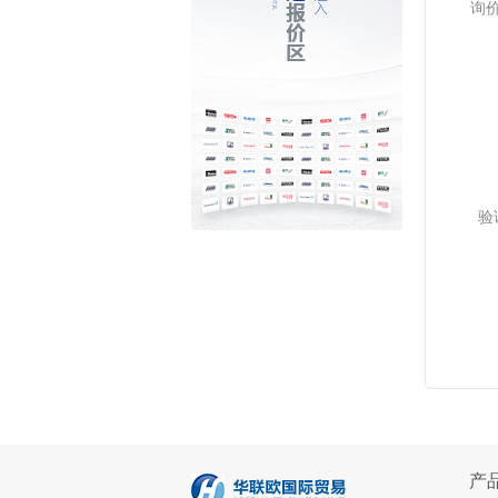
询
验
产