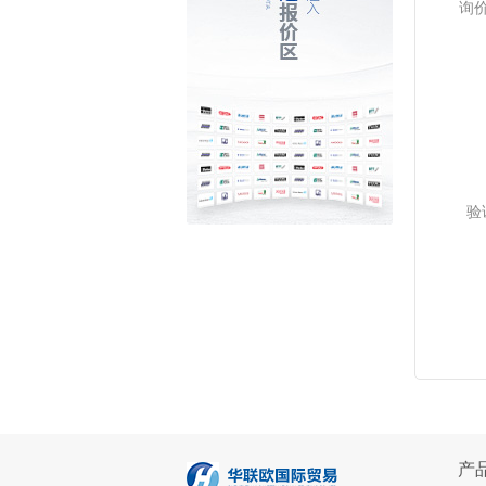
询
验
产