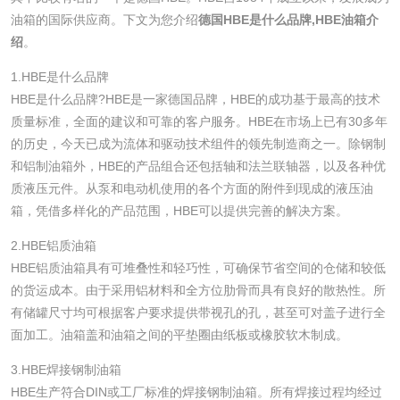
油箱的国际供应商。下文为您介绍
德国HBE是什么品牌,HBE油箱介
绍
。
1.HBE是什么品牌
HBE是什么品牌?HBE是一家德国品牌，HBE的成功基于最高的技术
质量标准，全面的建议和可靠的客户服务。HBE在市场上已有30多年
的历史，今天已成为流体和驱动技术组件的领先制造商之一。除钢制
和铝制油箱外，HBE的产品组合还包括轴和法兰联轴器，以及各种优
质液压元件。从泵和电动机使用的各个方面的附件到现成的液压油
箱，凭借多样化的产品范围，HBE可以提供完善的解决方案。
2.HBE铝质油箱
HBE铝质油箱具有可堆叠性和轻巧性，可确保节省空间的仓储和较低
的货运成本。由于采用铝材料和全方位肋骨而具有良好的散热性。所
有储罐尺寸均可根据客户要求提供带视孔的孔，甚至可对盖子进行全
面加工。油箱盖和油箱之间的平垫圈由纸板或橡胶软木制成。
3.HBE焊接钢制油箱
HBE生产符合DIN或工厂标准的焊接钢制油箱。所有焊接过程均经过