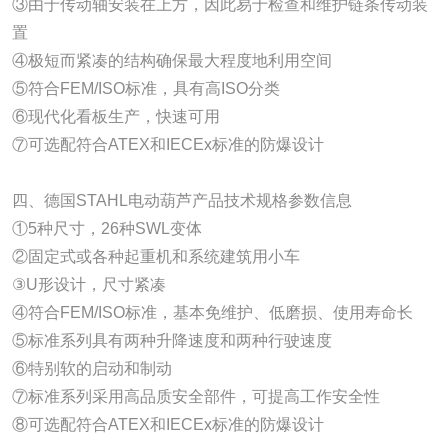
③由于传动轴安装在上方，因此易于检查和维护链条传动装
置
④极短而紧凑的结构确保最大程度地利用空间
⑤符合FEM/ISO标准，具有高ISO分类
⑥现代化看板生产，快速可用
⑦可选配符合ATEX和IECEx标准的防爆设计
四、德国STAHL电动葫芦产品技术规格参数信息
①5种尺寸，26种SWL变体
②固定式或各种起重机和系统建筑用小车
③U形设计，尺寸紧凑
④符合FEM/ISO标准，基本免维护、低磨损、使用寿命长
⑤标准系列具有两种升降速度和两种行驶速度
⑥特别软的启动和制动
⑦标准系列采用高品质安全部件，可提高工作安全性
⑧可选配符合ATEX和IECEx标准的防爆设计