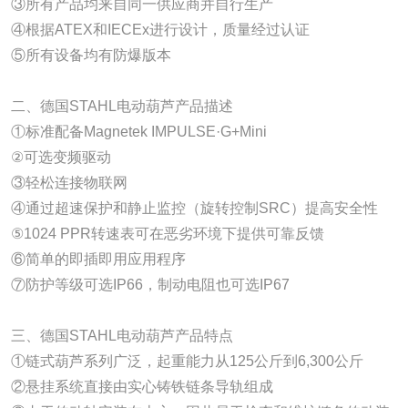
③所有产品均来自同一供应商并自行生产
④根据ATEX和IECEx进行设计，质量经过认证
⑤所有设备均有防爆版本
二、德国STAHL电动葫芦产品描述
①标准配备Magnetek IMPULSE·G+Mini
②可选变频驱动
③轻松连接物联网
④通过超速保护和静止监控（旋转控制SRC）提高安全性
⑤1024 PPR转速表可在恶劣环境下提供可靠反馈
⑥简单的即插即用应用程序
⑦防护等级可选IP66，制动电阻也可选IP67
三、德国STAHL电动葫芦产品特点
①链式葫芦系列广泛，起重能力从125公斤到6,300公斤
②悬挂系统直接由实心铸铁链条导轨组成