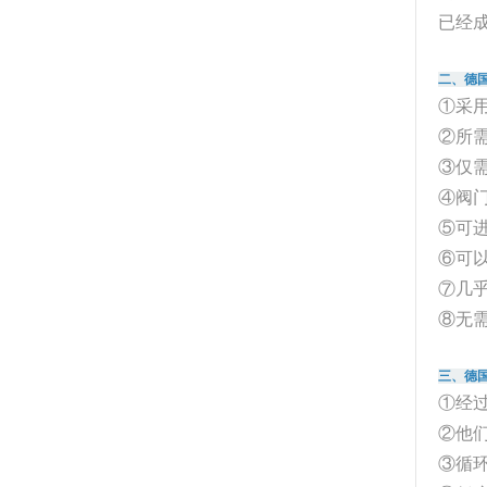
已经
二、德国
①采用
②所需
③仅
④阀
⑤可
⑥可
⑦几
⑧无需
三、德国
①经
②他
③循