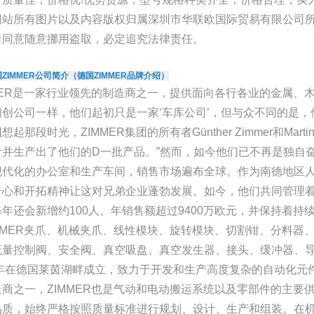
网站所有图片以及内容版权归属深圳市华联欧国际贸易有限公司
司同意随意挪用盗取，必定追究法律责任。
ZIMMER公司简介（德国ZIMMER品牌介绍）
MMER是一家行业领先的制造商之一，提供面向各行各业的金属、
初创公司一样，他们起初只是一家‘车库公司’，但与众不同的是
想起那段时光，ZIMMER集团的所有者Günther Zimmer和Marti
计并生产出了他们的D一批产品。”然而，如今他们已不再是独自
代化的办公室和生产车间，销售市场遍布全球。作为南德地区人们心中的
心和开拓精神让这对兄弟企业蓬勃发展。如今，他们共同管理着ZI
年还会新增约100人。年销售额超过9400万欧元，并保持着持续
IMMER夹爪、机械夹爪、线性模块、旋转模块、切割钳、分料器
流量控制阀、安全阀、真空吸盘、真空发生器、接头、缓冲器、
80年在德国莱茵湖畔成立，致力于开发和生产高度复杂的自动化
商之一，ZIMMER也是气动和电动搬运系统以及零部件的主要供
品质，始终严格按照质量标准进行规划、设计、生产和组装。在机械