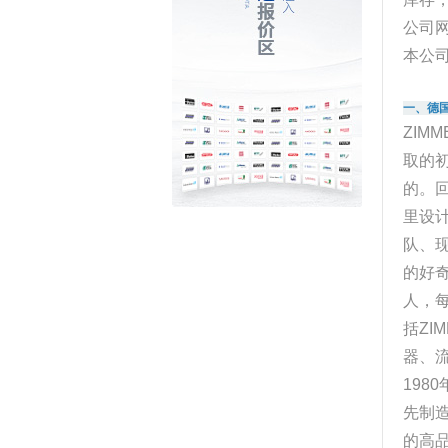
公司
本公
一、德国
ZI
取的
的。回
里设
队、现
的好奇
人，每
括Z
器、
19
先制造
的高