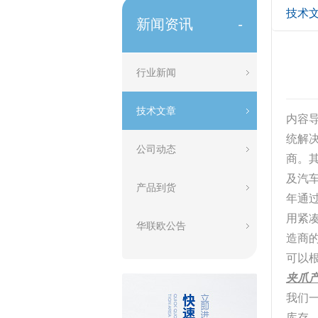
技术
新闻资讯
-
行业新闻
技术文章
内容导
统解
公司动态
商。
及汽车
产品到货
年通
用紧
华联欧公告
造商
可以
夹爪
我们
库存