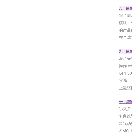
八、德国
除了标
模块，
的产品
在全球
九、德国
混合夹
操作末端
GPP
容易。了
上最坚
十、德国
①夹爪SO
②直线导
③气动夹
④MGH