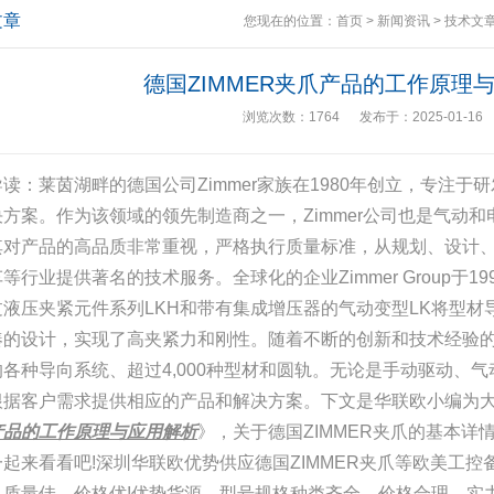
文章
您现在的位置：
首页
>
新闻资讯
>
技术文
德国ZIMMER夹爪产品的工作原理
浏览次数：1764 发布于：2025-01-16
读：莱茵湖畔的德国公司Zimmer家族在1980年创立，专注
决方案。作为该领域的领先制造商之一，Zimmer公司也是气动
其对产品的高品质非常重视，严格执行质量标准，从规划、设计
等行业提供著名的技术服务。全球化的企业Zimmer Group于1
过液压夹紧元件系列LKH和带有集成增压器的气动变型LK将型
凑的设计，实现了高夹紧力和刚性。随着不断的创新和技术经验的积
的各种导向系统、超过4,000种型材和圆轨。无论是手动驱动、
根据客户需求提供相应的产品和解决方案。下文是华联欧小编为
产品的工作原理与应用解析
》，关于德国ZIMMER夹爪的基本
一起来看看吧!深圳华联欧优势供应德国ZIMMER夹爪等欧美工
，质量佳，价格优!优势货源，型号规格种类齐全，价格合理，实