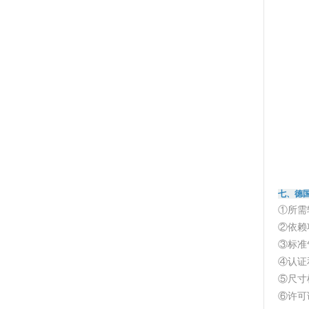
七、德国
①所需软
②依赖项
③标准
④认证
⑤尺寸
⑥许可