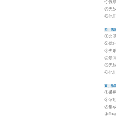
④低
⑤无
⑥他们
四、德国
①比基
②优
③夹爪
④最
⑤无
⑥他们
五、德国
①采
②缩
③集成
④单电