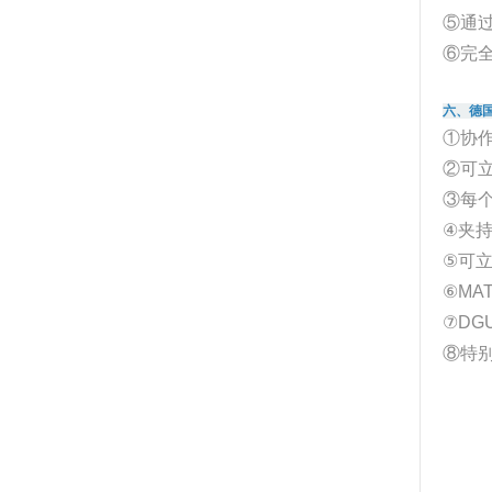
⑤通过
⑥完
六、德国
①协
②可
③每个
④夹持
⑤可
⑥MA
⑦DG
⑧特