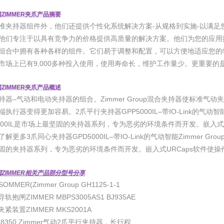
ZIMMER夹爪产品摘要
准夹持器组件外，他们还提供个性化系统解决方案-从规格到实施-以满足
他们专注于以具有竞争力的价格提供高质量的解决方案。他们为您的应用
组合中拥有各种各样的组件。它们易于调整和配置，可以方便地适应您的
市场上已有9,000多种投入使用，使用寿命长，维护工作量少。更重要的是
ZIMMER夹爪产品概述
持器–气动和电动夹持器的组合。Zimmer Group混合夹持器使标准气动
执行器变得更加容易。2爪平行夹持器GPP5000IL–带IO-Link的气动智能Z
5000IL是市场上最坚固的夹持器系列，专为恶劣的环境条件而开发。嵌入式
解更多3爪同心夹持器GPD5000IL–带IO-Link的气动智能Zimmer Gro
固的夹持器系列，专为恶劣的环境条件而开发。嵌入式URCaps软件使
ZIMMER相关产品部分型号分享
MMER(Zimmer Group GH1125-1-1
轨抱闸ZIMMER MBPS3005AS1 BJ935AE
紧装置ZIMMER MKS2001A
8350 Zimmer气动2爪平行夹持器，长行程