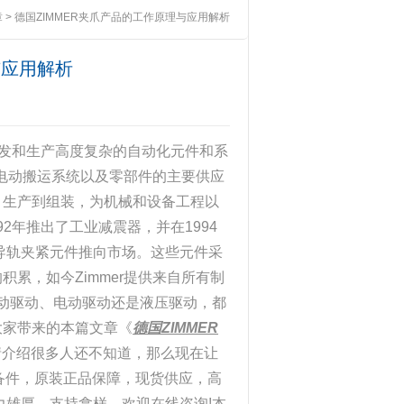
章
> 德国ZIMMER夹爪产品的工作原理与应用解析
与应用解析
于研发和生产高度复杂的自动化元件和系
和电动搬运系统以及零部件的主要供应
、生产到组装，为机械和设备工程以
992年推出了工业减震器，并在1994
材导轨夹紧元件推向市场。这些元件采
累，如今Zimmer提供来自所有制
气动驱动、电动驱动还是液压驱动，都
大家带来的本篇文章《
德国ZIMMER
详情介绍很多人还不知道，那么现在让
控备件，原装正品保障，现货供应，高
力雄厚。支持拿样，欢迎在线咨询!本