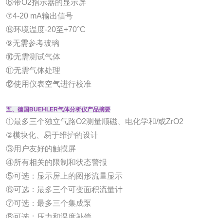
⑥带O2指示器的显示屏
⑦4-20 mA输出信号
⑧环境温度-20至+70°C
⑨无需参考玻璃
⑩无需测试气体
⑪无需气体处理
⑫使用仪表空气进行校准
五、德国BUEHLER气体分析仪产品摘要
①最多三个独立气路O2测量顺磁、电化学和/或ZrO2
②模块化、易于维护的设计
③用户友好的触摸屏
④所有相关的限制和状态警报
⑤可选：显示屏上的图形流量显示
⑥可选：最多三个可变面积流量计
⑦可选：最多三个集成泵
⑧可选：压力和温度补偿