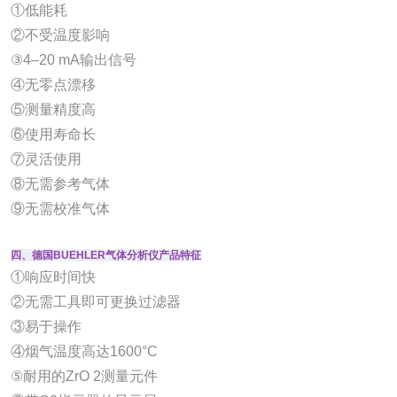
①低能耗
②不受温度影响
③4–20 mA输出信号
④无零点漂移
⑤测量精度高
⑥使用寿命长
⑦灵活使用
⑧无需参考气体
⑨无需校准气体
四、德国BUEHLER气体分析仪产品特征
①响应时间快
②无需工具即可更换过滤器
③易于操作
④烟气温度高达1600°C
⑤耐用的ZrO 2测量元件