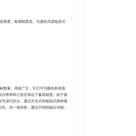
离或厚度，检测精度高。与感应式或电容式
目标数量。用途广泛，它们可与颜色和表面
高分辨率和小盲区保证了极高精度。由于探
信号进行区分。通过开关式和模拟式两种规
行性。另一项优势：通过不同的输出功能，