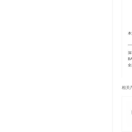
本
__
深
B
全
相关