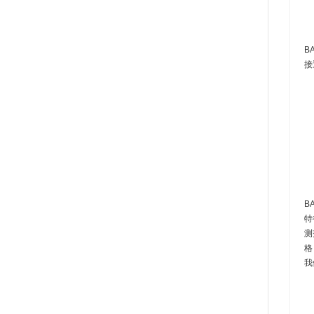
B
接
B
特
测
格
我