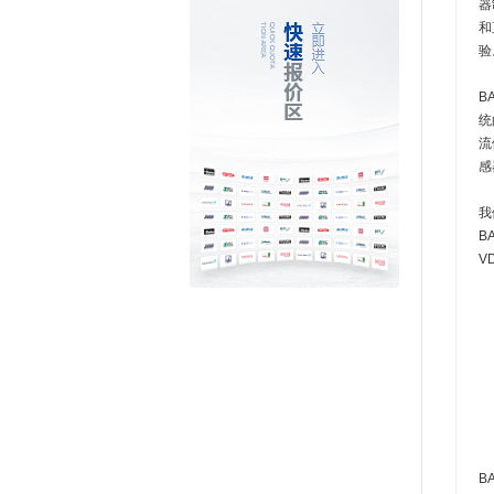
器
和
验
B
统
流
感
我
B
V
B