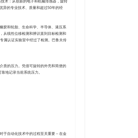
感器技术：从创新的电子和机械传感器，旋转
优异的专业技术、质量和超过50年的经
、橡胶和轮胎、生命科学、半导体、液压系
术，从线性位移检测和辨识直到目标检测和
都在企业专属认证实验室中经过了检测。巴鲁夫传
粘性介质的压力。凭借可旋转的外壳和简便的
可靠地记录当前系统压力。
对于自动化技术中的过程至关重要 – 在金