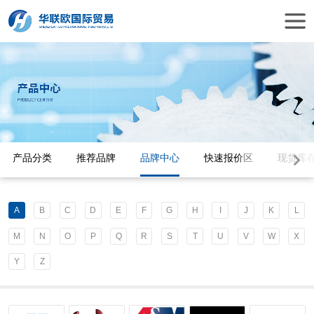
产品分类
推荐品牌
品牌中心
快速报价区
现货库
A
B
C
D
E
F
G
H
I
J
K
L
M
N
O
P
Q
R
S
T
U
V
W
X
Y
Z