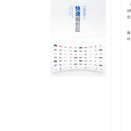
B
W
业
他
最
对