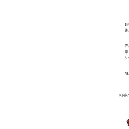
B
B
的
期
他
产
豪
知
轴
相关