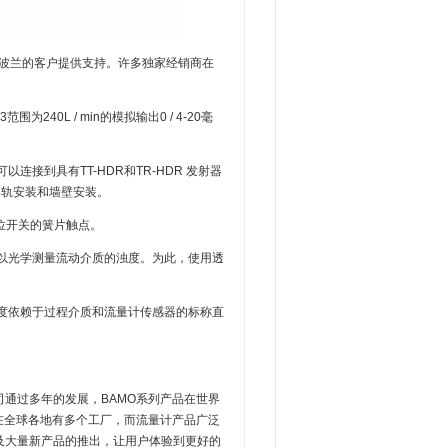
o为他们在波兰的客户提供支持。许多独家经销商在
240L / min的模拟输出0 / 4-20毫
以连接到具有TT-HDR和TR-HDR 发射器
顶帽导轨安装和墙壁安装。
限位开关的簧片触点。
，可以光学测量流动介质的浊度。为此，使用透
值高度依赖于过程介质和流量计传感器的标称直
司通过多年的发展，BAMO系列产品在世界
O在全球各地有多个工厂，而流量计产品广泛
及大量新产品的推出，让用户体验到更好的