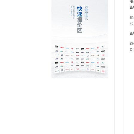
电
B
他
和
B
该
DI