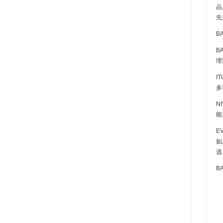
品
先
B
B
理
I
多
N
能
E
如
选
B