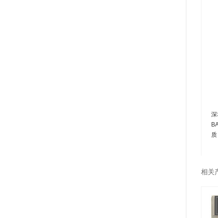
深
B
质
相关