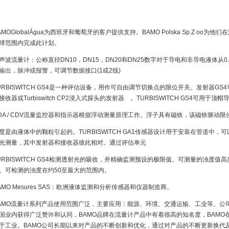
AMOGlobalÁgua为西班牙和葡萄牙的客户提供支持。BAMO Polska Sp.Z o
球范围内完成此计划。
声波流量计：公称直径DN10，DN15，DN20和DN25数字对于导电和非导电液体从0.3范围为
输出，脉冲或报警，可调节数据接口(1或2线)
URBISWITCH GS4是一种评估设备，用作可自由调节切换点的限位开关。发射器GS4可
接收器或Turbiswitch CP2浸入式探头的发射器 。TURBISWITCH GS4可用于
DA / CDV流量监控器和指示器根据浮动测量原理工作。浮子具有磁铁，该磁铁驱动
度是由液体中的颗粒引起的。TURBISWITCH GA1传感器设计用于安装在管道中
光测量，其中发射器和接收器彼此相对。通过评估单元
URBISWITCH GS4检测透射光的吸收，并精确监测预设的极限值。可测量的浊度
。可检测的浊度在约50至最大的范围内。
AMO Mesures SAS：欧洲液体监测和分析传感器和仪器制造商。
AMO流量计系列产品使用范围广泛，主要应用：能源、环境、交通运输、工业等。公
国业内获得广泛赞许和认同，BAMO品牌在流量计产品中有着很高的知名度，BAM
于工业。BAMO公司长期以来对产品的不断创新和优化，通过对产品的不断更新换代