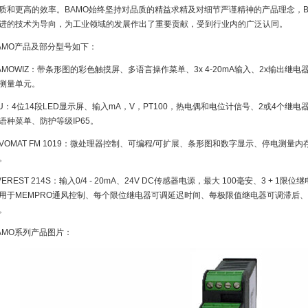
质和更高的效率。BAMO始终坚持对品质的精益求精及对细节严谨精神的产品理念，
进的技术为导向，为工业领域的发展作出了重要贡献，受到行业内的广泛认同。
AMO产品及部分型号如下：
AMOWIZ：带条形图的彩色触摸屏、多语言操作菜单、3x 4-20mA输入、2x输出
测量单元。
TU：4位14段LED显示屏、输入mA，V，PT100，热电偶和电位计信号、2或4个
语种菜单、防护等级IP65。
IVOMAT FM 1019：微处理器控制、可编程/可扩展、条形图和数字显示、停电测
。
VEREST 214S：输入0/4 - 20mA、24V DC传感器电源，最大 100毫安、3 + 1
用于MEMPRO通风控制、每个限位继电器可调延迟时间、每极限值继电器可调滞后、可调节
。
AMO系列产品图片：