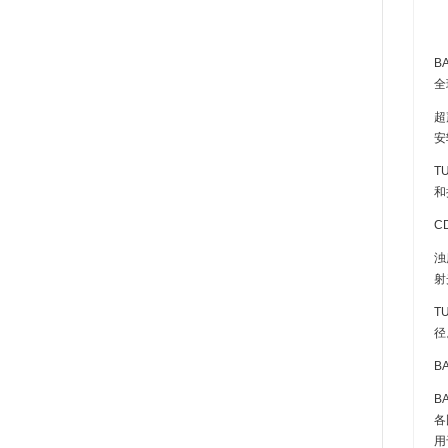
B
全
超
安
T
和
C
浊
射
T
径
B
B
各
用