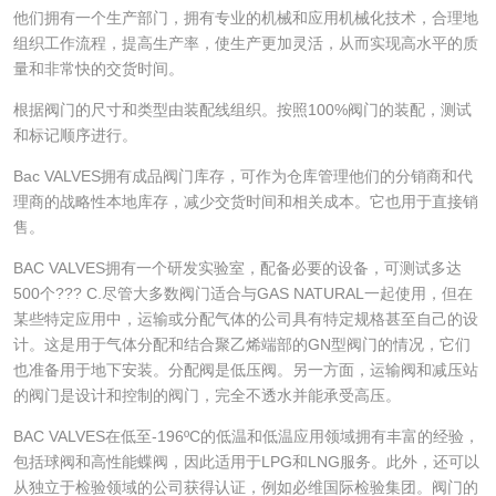
他们拥有一个生产部门，拥有专业的机械和应用机械化技术，合理地
组织工作流程，提高生产率，使生产更加灵活，从而实现高水平的质
量和非常快的交货时间。
根据阀门的尺寸和类型由装配线组织。按照100%阀门的装配，测试
和标记顺序进行。
Bac VALVES拥有成品阀门库存，可作为仓库管理他们的分销商和代
理商的战略性本地库存，减少交货时间和相关成本。它也用于直接销
售。
BAC VALVES拥有一个研发实验室，配备必要的设备，可测试多达
500个??? C.尽管大多数阀门适合与GAS NATURAL一起使用，但在
某些特定应用中，运输或分配气体的公司具有特定规格甚至自己的设
计。这是用于气体分配和结合聚乙烯端部的GN型阀门的情况，它们
也准备用于地下安装。分配阀是低压阀。另一方面，运输阀和减压站
的阀门是设计和控制的阀门，完全不透水并能承受高压。
BAC VALVES在低至-196ºC的低温和低温应用领域拥有丰富的经验，
包括球阀和高性能蝶阀，因此适用于LPG和LNG服务。此外，还可以
从独立于检验领域的公司获得认证，例如必维国际检验集团。阀门的