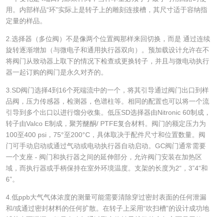
用。内部样品“环”实际上是转子上的雕刻连接槽，其尺寸适于容纳指
定量的样品。
2.选择器（多位阀）不是像两个位置阀那样来回切换，而是 通过连续
旋转逐渐增加（与微电子和通用执行器双向）。预加载设计允许在不
将阀门从致动器上取下的情况下检查或更换转子，并且与微电动执行
器一起订购的阀门是永久对齐的。
3.SD阀门选择4到16个死端流中的一个，将其引导通过阀门出口到样
品阀，压力传感器，检测器，色谱柱等。相同的配置也可以将一个流
引导到多个出口以进行馏分收集。低压SD选择器由Nitronic 60制成，
转子由Valco E制成，聚芳醚酮/ PTFE复合材料。阀门的额定压力为
100至400 psi，75°至200°C，具体取决于配件尺寸和位置数量。阀
门可手动启动或通过气动或电动执行器自动启动。GC阀门通常需要
一个支座 - 阀门和执行器之间的延伸部分，允许阀门安装在加热区
域，而执行器或手柄保持在室外环境温度。支架的长度为2“，3”4“和
6”。
4.低ppb大气气体浓度的测量可能需要清除穿过密封表面的任何泄漏
和/或通过密封材料的任何扩散。在转子上采用“吹扫槽”的设计成功地