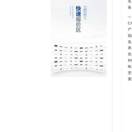
泵
备
一
C
产
面
发
界
世
利
铁
坚
要