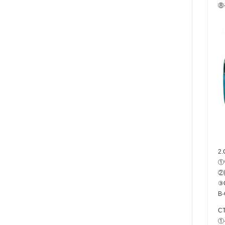
⑧
2
①
②
③
B
C
①