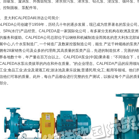
、自吸泵、漩涡泵、外围齿轮泵、潜水排污泵、潜水泵、钻孔泵、浸没泵、循环泵、
、控制面板、泵配件等。
、 意大利CALPEDA科沛达公司简介:
ALPEDA公司创建于1959年，历经几十年的逐步发展，现已成为世界著名的泵业公
、SPA(水疗)产品经营。CALPEDA是一家国际化公司，有多家分支机构在欧洲及
的服务和援助。CALPEDA公司总部位于以钢铁和机械制造业而闻名的意大利东北部城市维琴
展中心,八个水泵制造厂, 一个铸造厂及数家控股制造公司，能生 产近千种规格的泵类产
拥有28家销售公司及众多的代理商;其高质量的泵类产品，先进的制造技术，完善的
界各地数十年，年产量在百万台以上。 CALPEDA泵业(中国)秉承着：“不同场合
CALPEDA水泵出类拔萃的内在和外在质量。”的企业理念。CALPEDA产品的应用
工业;食品工业;农业及灌溉工程;游泳池及康乐设施;普通民用;化工; 船用等领域。他
信他们可靠的质量。此外，每台产品都会进行完整的生产测试，以验证每个产品的质量。
部分。