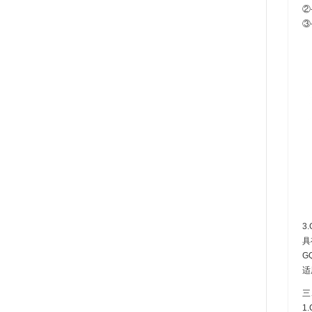
②
③
3
具
G
适
三
1