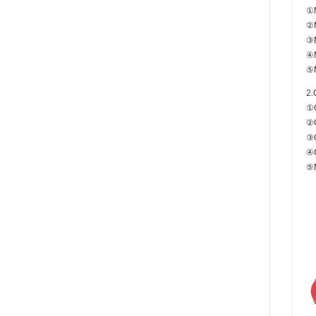
①
②
③
④
⑤
2
①
②
③
④
⑤