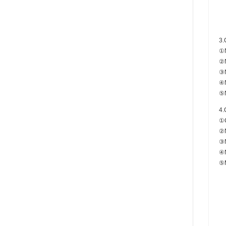
3
①
②
③
④
⑤
4
①
②
③
④
⑤