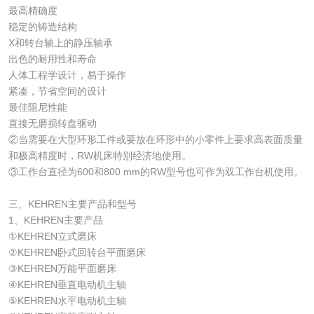
最高精确度
稳定的铸造结构
X和转台轴上的静压轴承
出色的耐用性和寿命
人体工程学设计，易于操作
紧凑，节省空间的设计
最佳阻尼性能
直接无磨损转盘驱动
②当需要在大型环形工件或要放在环形中的小零件上要求高表面质量
和极高精度时，RW机床特别经济地使用。
③工作台直径为600和800 mm的RW型号也可作为双工作台机使用。
三、KEHREN主要产品和型号
1、KEHREN主要产品
①KEHREN立式磨床
②KEHREN卧式回转台平面磨床
③KEHREN万能平面磨床
④KEHREN垂直电动机主轴
⑤KEHREN水平电动机主轴