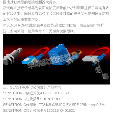
围比其它类型的近接感测器大得多。
②光电式接近传感器为表面光洁度质量的分析和测量提供了着实有效
的解决方案。同时具有高精度和高转换频率的光学叉形感测器在切割
工艺里的应用非常广泛。
③SENSTRONIC此款感测器优势:高效防潮防垢，感应范围非常广
泛，安装简便，使用寿命长，无感测次数限制。
三、SENSTRONIC公司部分产品型号：
SENSTRONIC接近开关A126305M180871K
SENSTRONIC短接插头SHUNTPRO
SENSTRONIC传感器LFT24/2L0251FG EV SPE 2PIN trans2.5M
SENSTRONIC接近传感器A 120216-Q401521