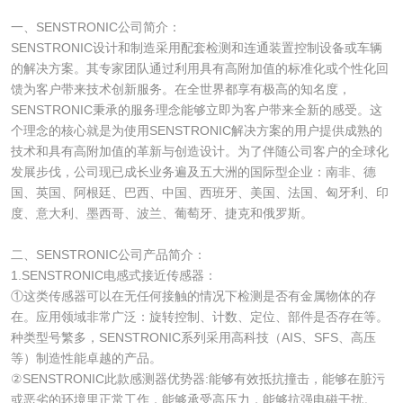
一、SENSTRONIC公司简介：
SENSTRONIC设计和制造采用配套检测和连通装置控制设备或车辆
的解决方案。其专家团队通过利用具有高附加值的标准化或个性化回
馈为客户带来技术创新服务。在全世界都享有极高的知名度，
SENSTRONIC秉承的服务理念能够立即为客户带来全新的感受。这
个理念的核心就是为使用SENSTRONIC解决方案的用户提供成熟的
技术和具有高附加值的革新与创造设计。为了伴随公司客户的全球化
发展步伐，公司现已成长业务遍及五大洲的国际型企业：南非、德
国、英国、阿根廷、巴西、中国、西班牙、美国、法国、匈牙利、印
度、意大利、墨西哥、波兰、葡萄牙、捷克和俄罗斯。
二、SENSTRONIC公司产品简介：
1.SENSTRONIC电感式接近传感器：
①这类传感器可以在无任何接触的情况下检测是否有金属物体的存
在。应用领域非常广泛：旋转控制、计数、定位、部件是否存在等。
种类型号繁多，SENSTRONIC系列采用高科技（AIS、SFS、高压
等）制造性能卓越的产品。
②SENSTRONIC此款感测器优势器:能够有效抵抗撞击，能够在脏污
或恶劣的环境里正常工作，能够承受高压力，能够抗强电磁干扰。