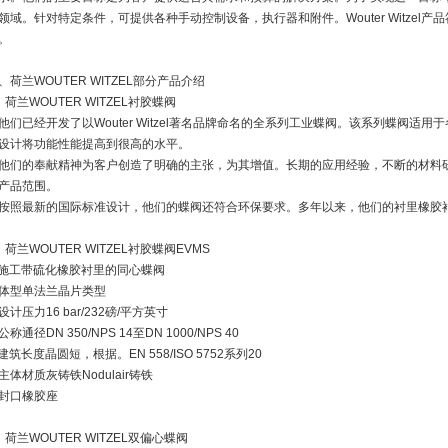
领域。针对特定条件，可提供各种手动控制设备，执行器和附件。Wouter Witzel
。
、荷兰WOUTER WITZEL部分产品介绍
、荷兰WOUTER WITZEL衬胶蝶阀
他们已经开发了以Wouter Witzel著名品牌命名的全系列工业蝶阀。该系列蝶阀适
设计将功能性能提高到很高的水平。
他们的奉献精神为客户创造了明确的主张，为其增值。长期的应用经验，不断的材料
产品范围。
按照最新的国际标准设计，他们的蝶阀还符合环保要求。多年以来，他们的衬里橡胶
、荷兰WOUTER WITZEL衬胶蝶阀EVMS
施工带硫化橡胶衬里的同心蝶阀
体型单法兰晶片类型
设计压力16 bar/232磅/平方英寸
公称通径DN 350/NPS 14至DN 1000/NPS 40
建筑长度晶圆短，根据。EN 558/ISO 5752系列20
主体材质灰铸铁Nodulair铸铁
封口橡胶座
、荷兰WOUTER WITZEL双偏心蝶阀