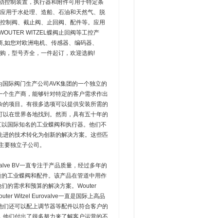
列手动控制装置，执行器和附件可用于特定条
zel蝶阀应用于水处理、造船、石油和天然气、脱
、控制阀、截止阀、止回阀、配件等。应用
TER WITZEL蝶阀止回阀等工控产
,如您对欧洲电机、传感器、编码器、
式采购，型号齐全，一件起订，欢迎选购!
，成为国际阀门生产公司AVK集团的一个独立的
一个生产商，能够针对特定的客户需求作出
杂的项目。有很多选项可以提供安装所需的
可以在世界各地找到。然而，具有五十年的
们一直以国际知名的工业蝶阀和执行器。他们不
先进的技术转化为创新的解决方案。这些匹
的主要独立子公司。
 EuroValve BV一直专注于产品质量，经过多年的
各种高品质的工业蝶阀和配件。该产品在管道中用作
满足他们的需求和预算的解决方案。Wouter
r Witzel Eurovalve一直是国际上高品
他们还可以配上调节器等配件以符合客户的
，他们付出了很多努力来了解客户运营的不