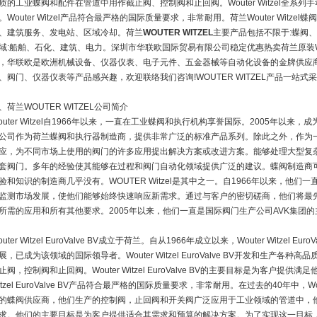
质的工业蝶阀和配件在管道中用作截止阀、控制阀和止回阀。Wouter Witzel全系
。Wouter Witzel产品符合最严格的国际质量要求，非常耐用。荷兰Wouter Wit
、建筑服务、发电站、区域冷却。荷兰
WOUTER WITZEL
主要产品包括不限于:蝶阀
域:船舶、石化、建筑、电力。深圳市华联欧国际贸易有限公司稳定优惠热卖荷兰原装WOU
，华联欧是欧洲机械设备、仪器仪表、电子元件、五金器械等自动化设备的金牌供应商
、阀门、仪器仪表等产品感兴趣，欢迎联络我们咨询!WOUTER WITZEL产品一站
、荷兰WOUTER WITZEL公司简介
outer Witzel自1966年以来，一直在工业蝶阀和执行机构享誉国际。2005年以来
公司作为荷兰蝶阀和执行器制造商，提供非常广泛的标准产品系列。除此之外，作为
应，为不同市场上使用的阀门的许多应用提出解决方案或改进方案。能够处理大型复
套阀门。多年的经验使其能够在过程和阀门自动化领域提供广泛的建议。蝶阀制造商
验和知识的制造商几乎没有。WOUTER Witzel是其中之一。自1966年以来，他
监测市场发展，使他们能够始终快速响应新需求。通过与客户的密切磋商，他们将最
所需的应用和所有其他要求。2005年以来，他们一直是国际阀门生产公司AVK集团
outer Witzel EuroValve BV成立于荷兰。自从1966年成立以来，Wouter Witzel
展，已成为该领域的国际领导者。Wouter Witzel EuroValve BV开发和生产
止阀，控制阀和止回阀。Wouter Witzel EuroValve BV的主要目标是为客户提供
itzel EuroValve BV产品符合最严格的国际质量要求，非常耐用。在过去的40年中，Woute
的蝶阀供应商，他们生产的控制阀，止回阀和开关阀广泛应用于工业领域的管道中，
求。他们的主要目标是为客户提供适合其需求和预算的解决方案。为了实现这一目标