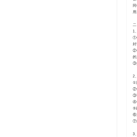
同
用
二
1
①
封
②
的
③
2
①
②
③
④
⑤
⑥
⑦
3