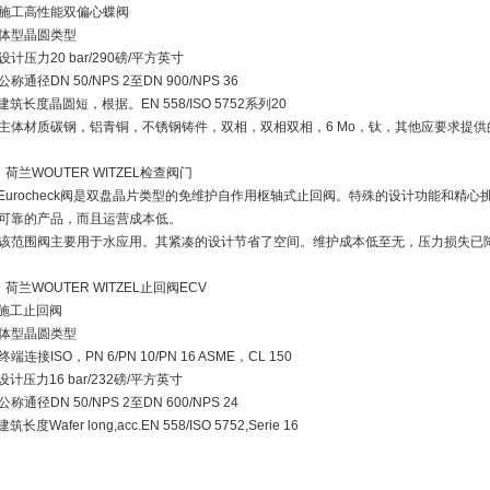
施工高性能双偏心蝶阀
体型晶圆类型
设计压力20 bar/290磅/平方英寸
公称通径DN 50/NPS 2至DN 900/NPS 36
建筑长度晶圆短，根据。EN 558/ISO 5752系列20
主体材质碳钢，铝青铜，不锈钢铸件，双相，双相双相，6 Mo，钛，其他应要求提供
、荷兰WOUTER WITZEL检查阀门
Eurocheck阀是双盘晶片类型的免维护自作用枢轴式止回阀。特殊的设计功能和精心挑选
可靠的产品，而且运营成本低。
该范围阀主要用于水应用。其紧凑的设计节省了空间。维护成本低至无，压力损失已
、荷兰WOUTER WITZEL止回阀ECV
施工止回阀
体型晶圆类型
终端连接ISO，PN 6/PN 10/PN 16 ASME，CL 150
设计压力16 bar/232磅/平方英寸
公称通径DN 50/NPS 2至DN 600/NPS 24
筑长度Wafer long,acc.EN 558/ISO 5752,Serie 16