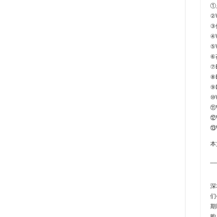
①
②
③
④
⑤
⑥
⑦
⑧
⑨D
⑩W
⑪W
⑫W
⑬
本
__
深
们
期
购