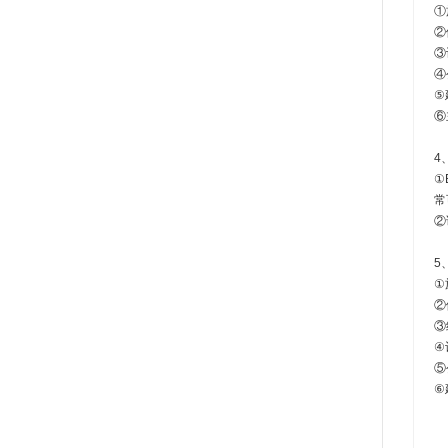
①
②
③
④
⑤
⑥
4
①
常
②
5
①
②
③
④
⑤
⑥建