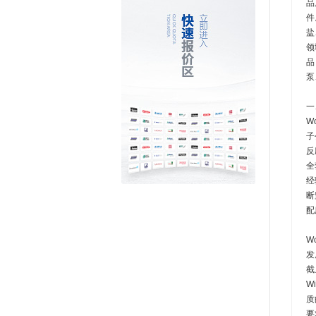
品
件
盐
领
品
泵
一
W
子
反
全
经
断
配
W
发
截
W
质
要