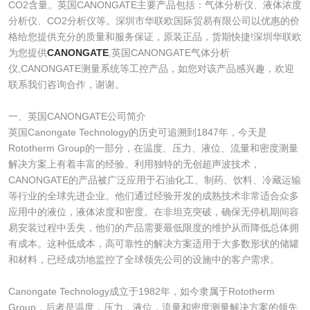
CO2含量。英国CANONGATE主要产品包括：气体分析仪、液体浓度
分析仪、CO2分析仪等。深圳市华联欧国际贸易有限公司以优惠的价
格给您提供充分的质量和服务保证，原装正品，货期快捷!深圳华联欧
为您提供
CANONGATE
,英国CANONGATE气体分析
仪,CANONGATE测量系统等工控产品，如您对该产品感兴趣，欢迎
联系我们咨询合作，谢谢。
一、英国CANONGATE公司简介
英国Canongate Technology的历史可追溯到1847年，今天是
Rototherm Group的一部分，在温度、压力、液位、流量和密度测量
解决方案上有着丰富的经验。利用独特的无创超声波技术，
CANONGATE的产品被广泛应用于石油化工、制药、饮料、冷藏运输
等行业的全球先进企业。他们通过经验开发的成熟技术非常适合众多
应用中的液位，液体浓度和密度。在非坦克突破，确保无停机期间容
易安装过程中丢失，他们的产品需要最低限度的维护从而降低总体拥
有成本。这种低成本，高可靠性的解决方案适用于大多数形状的储罐
和材料，已经成功地监控了全球领先公司的设施中的客户需求。
Canongate Technology成立于1982年，如今隶属于Rototherm
Group，后者是温度，压力，液位，流量和密度测量解决方案的领先