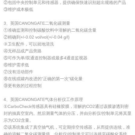
②包括中央控制单元和传感器，提供确保快速识别超出规格的产品
③维护成本极低
3、英国CANONGATE二氧化碳测量
①准确监测和控制碳酸饮料中溶解的二氧化碳含量
②精确到+/-0.02 vol/vol(+/-0.04 g/l)
③卫生配件，可以就地清洗
④无样品或产品旁路
⑤可作为单/双通道控制器或最多4通道监视器
⑥维护需求低
⑦没有活动部件
⑧在线或罐内改进的“正确的第一次”碳化量
⑨更有效的过程控制
4、英国CANONGATE气体分析仪工作原理
①CarboCheck传感器具有硅橡胶膜，溶解的CO2通过该膜渗透到密
封的抽真空室内。然后测量气体的分压，并由分析仪/控制单元将其显
示为CO2含量。
②该系统集成了真空抽气机，可定期排空传感器，从而提供连续，准
确的溶解二氧化碳测量值。分析仪/控制单元可以连接至碳酸化系统，