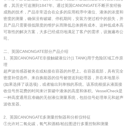
者，其历史可追溯到1847年。通过英国CANONGATE不断开发经验
成熟的技术，产品非常适合在众多的应用程序中液位、液体的浓度和
密度的测量，确保没有破罐、停机期间，安装方便过程中的损失，并
且产品只需要很低限度的维护从而降低总体拥有成本。这种低成本高
可靠性的解决方案，大多已经成功地满足了客户的需求，设施遍布公
司。
二、英国CANONGATE部分产品介绍
1、英国CANONGATE非接触罐液位计(1 TANK)用于危险区域工作原
理
超声波传感器被夹在或粘接在容器的外壁上。在容器底部，具有完全
密度补偿选件。来自换能器的信号被馈送到处理器，并在本地显示
(如果选择了该选项)，或者输出到单独的系统。该系统根据从液面接
收信号所花费的时间来计算罐中液体的高度和体积。VesselCheck是
一种高度通用且准确的无创液位测量系统，包括信号处理单元和超声
波收发器。
2、英国CANONGATE多测量控制器和分析仪特征
①允许对二氧化碳，氧气和酒精/柏拉图进行多重控制和测量