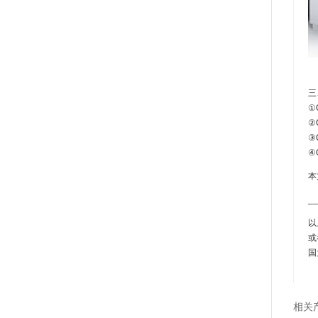
三
①
②
③
④
本
__
以
或
国
相关