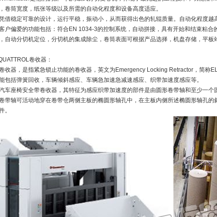
，卷筒宽度，纸张等级以及所需的自动化程度和设备高度适应。
凭借稳定可靠的设计，运行平稳，振动小，从而获得出色的轧辊质量。自动化程度越
客户偏爱的功能包括：符合EN 1034-3的控制系统，自动拼接，具有开始和结束粘
，自动分切机定位，分切机的集成除尘，卷筒表面可根据产品选择，机盘存储，平板
.QUATTROL卷收器：
卷收器，是指紧急锁止功能的卷收器，英文为Emergency Locking Retractor
能包括弹簧回收，车辆倾斜感应、车辆急加速急减速感应、织带加速度感应等。
汽车座椅安全带卷收器，其特征为感应织带加速度的部件是由圆形卷带轴和至少一个
卷带轴可活动地穿在卷带仓两侧主板的椭圆形轴孔中，在主板内侧所述椭圆形轴孔的
件。