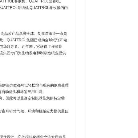
TTROL卷纸机、QUATTROL复卷机、
ATTROL卷纸机,QUATTROL卷收器的内
业性。高品质产品享誉全球。制浆造纸业一直是
，QUATTROL集团已成为全球纸张和电
球市场领导者。近年来，它获得了许多参
，该集团专门为生物发电和制浆造纸业提供
包装解决方案都可以轻松地与现有的纸卷处理
具有自动标头和标签应用功能。
的，因此可以量身定制以满足您的特定需
方案可针对气候，环境和机械应力提供最佳
性和现代设计。它的模块化概念允许对所有尺