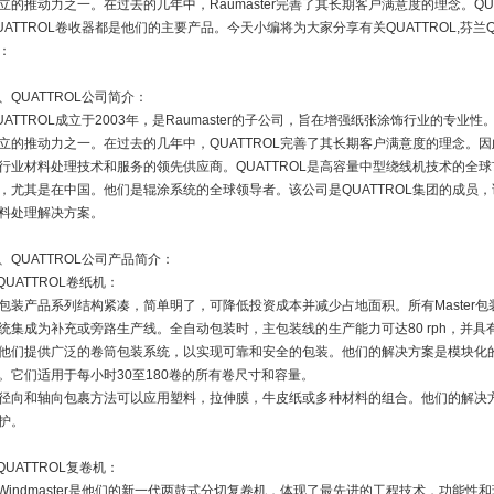
立的推动力之一。在过去的几年中，Raumaster完善了其长期客户满意度的理念。QUA
UATTROL卷收器都是他们的主要产品。今天小编将为大家分享有关QUATTROL,芬兰QU
：
、QUATTROL公司简介：
UATTROL成立于2003年，是Raumaster的子公司，旨在增强纸张涂饰行业的专
立的推动力之一。在过去的几年中，QUATTROL完善了其长期客户满意度的理念。因此
行业材料处理技术和服务的领先供应商。QUATTROL是高容量中型绕线机技术的全
，尤其是在中国。他们是辊涂系统的全球领导者。该公司是QUATTROL集团的成员
料处理解决方案。
、QUATTROL公司产品简介：
.QUATTROL卷纸机：
包装产品系列结构紧凑，简单明了，可降低投资成本并减少占地面积。所有Master
统集成为补充或旁路生产线。全自动包装时，主包装线的生产能力可达80 rph，并
他们提供广泛的卷筒包装系统，以实现可靠和安全的包装。他们的解决方案是模块化
。它们适用于每小时30至180卷的所有卷尺寸和容量。
径向和轴向包裹方法可以应用塑料，拉伸膜，牛皮纸或多种材料的组合。他们的解决
护。
.QUATTROL复卷机：
Windmaster是他们的新一代两鼓式分切复卷机，体现了最先进的工程技术，功能