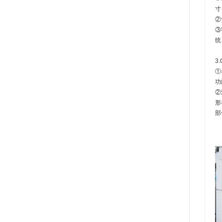
寸
②
③
统
3
①
功
②
形
部