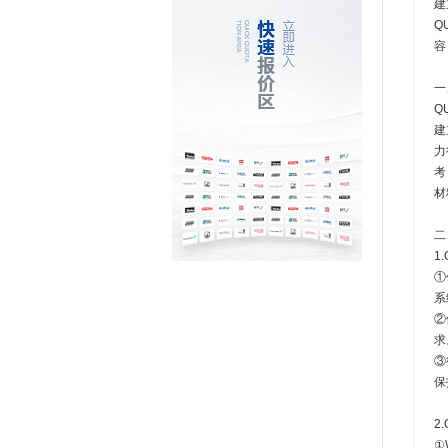
建
Q
容
一
Q
建
力
考
材
二
1
①
系
②
求
③
保
2
①