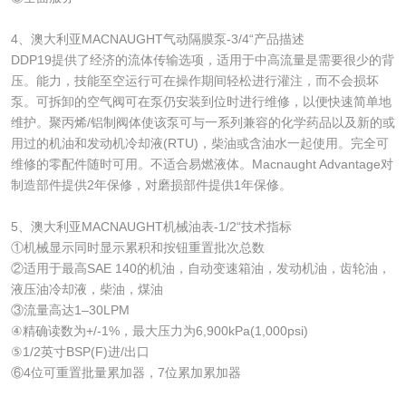
4、澳大利亚MACNAUGHT气动隔膜泵-3/4“产品描述
DDP19提供了经济的流体传输选项，适用于中高流量是需要很少的背
压。能力，技能至空运行可在操作期间轻松进行灌注，而不会损坏
泵。可拆卸的空气阀可在泵仍安装到位时进行维修，以便快速简单地
维护。聚丙烯/铝制阀体使该泵可与一系列兼容的化学药品以及新的或
用过的机油和发动机冷却液(RTU)，柴油或含油水一起使用。完全可
维修的零配件随时可用。不适合易燃液体。Macnaught Advantage对
制造部件提供2年保修，对磨损部件提供1年保修。
5、澳大利亚MACNAUGHT机械油表-1/2“技术指标
①机械显示同时显示累积和按钮重置批次总数
②适用于最高SAE 140的机油，自动变速箱油，发动机油，齿轮油，
液压油冷却液，柴油，煤油
③流量高达1–30LPM
④精确读数为+/-1%，最大压力为6,900kPa(1,000psi)
⑤1/2英寸BSP(F)进/出口
⑥4位可重置批量累加器，7位累加累加器