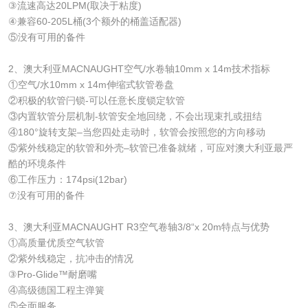
③流速高达20LPM(取决于粘度)
④兼容60-205L桶(3个额外的桶盖适配器)
⑤没有可用的备件
2、澳大利亚MACNAUGHT空气/水卷轴10mm x 14m技术指标
①空气/水10mm x 14m伸缩式软管卷盘
②积极的软管闩锁-可以任意长度锁定软管
③内置软管分层机制-软管安全地回绕，不会出现束扎或扭结
④180°旋转支架–当您四处走动时，软管会按照您的方向移动
⑤紫外线稳定的软管和外壳–软管已准备就绪，可应对澳大利亚最严
酷的环境条件
⑥工作压力：174psi(12bar)
⑦没有可用的备件
​3、澳大利亚MACNAUGHT R3空气卷轴3/8“x 20m特点与优势
①高质量优质空气软管
②紫外线稳定，抗冲击的情况
③Pro-Glide™耐磨嘴
④高级德国工程主弹簧
⑤全面服务