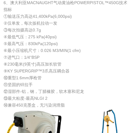
6、澳大利亚MACNAUGHT气动黄油枪POWERPISTOL™450G技术
指标
①输送压力高达41,400kPa(6,000psi)
②仅单发，每次扳机拉动一发
③每次拍摄高达0.7g
④最低气压：275 kPa(40psi)
⑤最高气压：830kPa(120psi)
⑥最小压缩机尺寸：0.026 M3/MIN(1 cfm)
⑦进气口：1/4“BSP
⑧230毫米(9英寸)高压加长软管
⑨KY SUPERGRIP™3爪高压耦合器
⑩重型1.6mm厚枪管
⑪坚固的锌拉手
⑫湿部件-铝，钢，丁腈橡胶，软木塞和尼龙
⑬最大粘度-最高NLGI 2
⑭兼容450克墨盒，无污染润滑脂