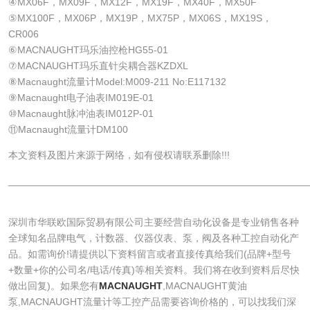
④MX06F，MX09F，MX12F，MX19F，MX40F，MX50F
⑤MX100F，MX06P，MX19P，MX75P，MX06S，MX19S，
CR006
⑥MACNAUGHT玛乐油控枪HG55-01
⑦MACNAUGHT玛乐直针尖耦合器KZDXL
⑧Macnaught流量计Model:M009-211 No:E117132
⑨Macnaught电子油表IM019E-01
⑩Macnaught脉冲油表IM012P-01
⑪Macnaught流量计DM100
本文资料及图片来源于网络，如有侵权请联系删除!!!
______________________________________________________
深圳市华联欧国际贸易有限公司主要经营自动化设备是专业销售各种
全球知名品牌电气，计数器、仪器仪表、泵，阀及各种工控自动化产
品。如需询价!请提供以下资料留言或者直接传真给我们(品牌+型号
+数量+你的公司名/电话/传真)等相关资料。我们将在收到资料后尽快
做出回复)。如果您有
MACNAUGHT
,MACNAUGHT黄油
泵,MACNAUGHT流量计等工控产品需要咨询价格的，可以找我们深