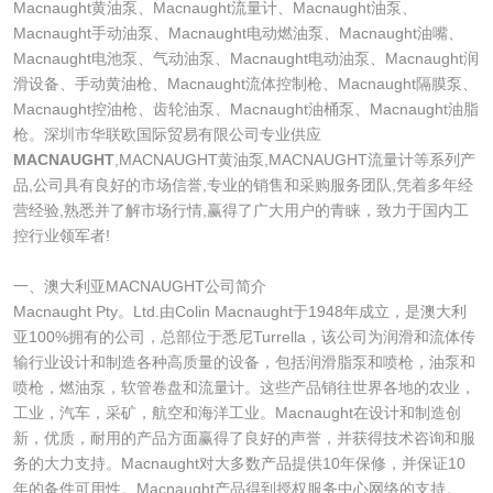
Macnaught黄油泵、Macnaught流量计、Macnaught油泵、
Macnaught手动油泵、Macnaught电动燃油泵、Macnaught油嘴、
Macnaught电池泵、气动油泵、Macnaught电动油泵、Macnaught润
滑设备、手动黄油枪、Macnaught流体控制枪、Macnaught隔膜泵、
Macnaught控油枪、齿轮油泵、Macnaught油桶泵、Macnaught油脂
枪。深圳市华联欧国际贸易有限公司专业供应
MACNAUGHT
,MACNAUGHT黄油泵,MACNAUGHT流量计等系列产
品,公司具有良好的市场信誉,专业的销售和采购服务团队,凭着多年经
营经验,熟悉并了解市场行情,赢得了广大用户的青睐，致力于国内工
控行业领军者!
一、澳大利亚MACNAUGHT公司简介
Macnaught Pty。Ltd.由Colin Macnaught于1948年成立，是澳大利
亚100%拥有的公司，总部位于悉尼Turrella，该公司为润滑和流体传
输行业设计和制造各种高质量的设备，包括润滑脂泵和喷枪，油泵和
喷枪，燃油泵，软管卷盘和流量计。这些产品销往世界各地的农业，
工业，汽车，采矿，航空和海洋工业。Macnaught在设计和制造创
新，优质，耐用的产品方面赢得了良好的声誉，并获得技术咨询和服
务的大力支持。Macnaught对大多数产品提供10年保修，并保证10
年的备件可用性。Macnaught产品得到授权服务中心网络的支持。