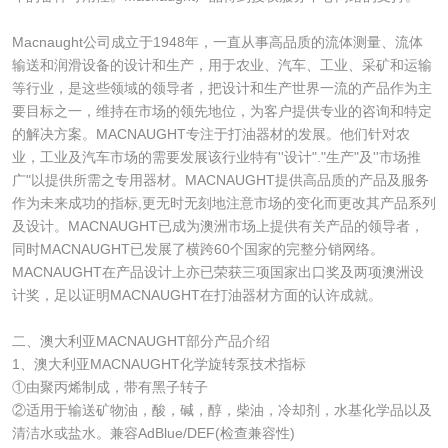
Macnaught公司成立于1948年，一直从事高品质的流体测量、流体
输送和润滑设备的设计和生产，用于农业、汽车、工业、采矿和运输
等行业，是这些领域的领导者，把设计和生产世界一流的产品作为主
要目标之一，维持在市场的领先地位，为客户提供专业的咨询和特定
的解决方案。MACNAUGHT专注于打油器材的发展。他们针对农
业，工业及汽车市场的需要发展该行业特有''设计"."生产"及''市场推
广"以提供所需之专用器材。MACNAUGHT提供高品质的产品及服务
作为未来成功的指标,更无时无刻地注意市场的变化而更改其产品系列
及设计。MACNAUGHT已成为澳洲市场上提供有关产品的领导者，
同时MACNAUGHT已发展了横跨60个国家的完整分销网络。
MACNAUGHT在产品设计上亦已荣获三项国家出口奖及两项澳洲设
计奖，足以证明MACNAUGHT在打油器材方面的认许成就。
二、澳大利亚MACNAUGHT部分产品介绍
1、澳大利亚MACNAUGHT化学旋转泵技术指标
①由聚丙烯制成，带有黑子转子
②适用于输送矿物油，酸，碱，醇，柴油，冷却剂，水基化学品以及
清洁水或盐水。兼容AdBlue/DEF(检查兼容性)