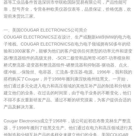
器等工业品备件首选深圳市华联欧国际贸易有限公司，产品性能可
靠，型号齐全，专营各种欧美仪器仪表等，品质保证，价格优惠，欢
迎前来货比三家。
一、美国COUGAR ELECTRONICS公司简介
COUGAR ELECTRONICS正在设计、生产或翻新kW到MW的电力电
子堆栈。COUGAR ELECTRONICS在电力电子领域拥有50多年的经
验和1000家客户，能够为他们的客户提供任何类型的功率元件和逆变
器/整流器组件的高级支持。-SCR二极管和晶闸管-IGBT-功率模块和
桥式整流器-逆变器和整流器组件-硒整流器和抑制器-驱动器、点火、
缓冲板...-保险丝、电容器、汇流条-变压器-电源。1996年，我和我的
搭档购买了Cougar，并于1998年搬到康涅狄格州纽黑文。一开始，
他们通过多元化进入电力和高压领域的其他互补产品的制造和分销来
建立他们的业务。在过去的时间里，由于电子业务的不断变化，他们
不得不多次重新研发产品。通过不断的研究摸索，为客户提供合适的
产品及解决方案。
Cougar Electronics成立于1968年，该公司起初在布鲁克林生产整流
器，于1998年搬到了纽黑文生产。他们通过在电力和高压领域进行其
他制造和分销互补产品的多样化来建立他们的业务。美国COUGAR