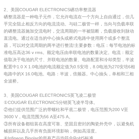
2、美国COUGAR ELECTRONICS硒功率整流器
硒整流器是一种电子元件，它允许电流在一个方向上自由通过，但几
乎完全阻止相反方向的电流流动。与硅二极管一样，当向与负载串联
的硒整流器施加交流电时，交流周期的一半被阻断，负载接收到脉动
直流电。通过在适当的中心抽头或桥式电路中使用两个或多个整流
器，可以对交流周期的两半进行整流!主要参数：电压：每节电池的标
准电压高达36 v rms。额定电压由串联电池的数量决定。电流：额定
值取决于电池的尺寸、并联电池的数量、电路配置和冷却类型，半波
配置中1.0 X 1.0电池的电流额定值为0.5安培，8.0电池为270安培6相
电路中的X 16.0电池。电路：半波，倍频器。中心抽头，单相和三相
全波桥。
3、美国COUGAR ELECTRONICS英飞凌二极管
①COUGAR ELECTRONICS分销英飞凌半导体。
②他们提供范围广泛的带螺柱和平底二极管，电压范围为200 V至
3600 V，电流范围为56 A至475 A。
③所有设备都组装在高度可靠、坚固且密封的陶瓷外壳中，以避免机
械损坏以及几乎所有负面环境影响，例如高湿度。
④Infineon Bipolar的所有产品均符合RoHS标准。