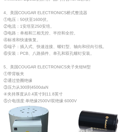
4、美国COUGAR ELECTRONICS桥式整流器
①电压：50伏至1600伏。
②电流：1安培至250安培。
③电路：单相和三相无控、半控和全控。
④标准和快速恢复。
⑤端子：插入式、快速连接、螺钉型、轴向和径向引线。
⑥安装：PCB、八路插件、单孔和双孔螺钉安装。
5、美国COUGAR ELECTRONICS夹子夹钳M型
①带背板夹
②通过垫圈绝缘
③压力从300到4500daN
④夹持厚度从0.4英寸到11.8英寸
⑤介电强度:单绝缘2500V/双绝缘:6000V