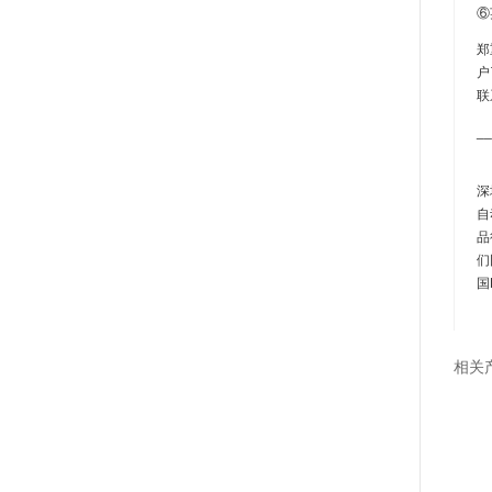
⑥
郑
户
联
__
深
自
品
们
国
相关