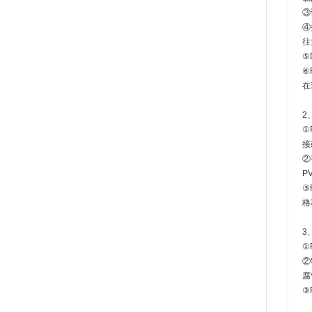
③
④
往
⑤
⑥
在
2
①
接
②
P
③
格
3
①
②
腐
③