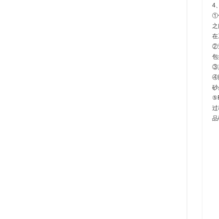
4
①
之
在
②
包
③
④
砂
⑤
过
品