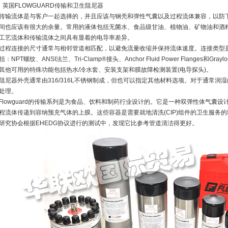
、英国FLOWGUARD传输和卫生阻尼器
传输流体是与客户一起选择的，并且应该与钢壳和弹性气囊以及过程流体兼容，以防
间也应该有很大的余量。常用的液体包括无菌水、食品级甘油、植物油、矿物油和酒
工艺流体和传输流体之间具有显着的电导率差异。
过程连接的尺寸通常与相邻管道相匹配，以避免流量收缩并保持流体速度。连接类型
括：NPT螺纹、ANSI法兰、Tri-Clamp®接头、Anchor Fluid Power Flanges和Gra
其他可用的特殊功能包括热水/冷水套、安装支架和膜故障检测装置(电导探头)。
阻尼器外壳通常由316/316L不锈钢制成，但也可以指定其他材料选项。对于通常润
处理。
Flowguard的传输系列是为食品、饮料和制药行业设计的。它是一种双弹性体气囊
程流体传递到容纳预充气体的上膜。这些容器是需要就地清洗(CIP)组件的卫生服务的理想选择
研究协会根据EHEDG协议进行的测试中，发现它比参考管道清洁得更好。