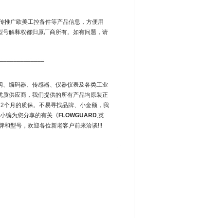
传推广欧美工控备件等产品信息，方便用
型号解释权都归原厂商所有。如有问题，请
_____________
阀、编码器、传感器、仪器仪表及各类工业
优质供应商，我们提供的所有产品均原装正
2个月的质保。不易寻找品牌、小金额，我
欧小编为您分享的有关《
FLOWGUARD
,英
牌和型号，欢迎各位新老客户前来洽谈!!!