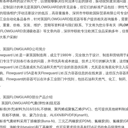
有各种各样的设计和尺寸，以便能够解决任何流体引起的脉动，振动或快速浪涌问题
，定制设计的单元是英国FLOWGUARD的常见设备，但它们的标准产品包括：弹性
的现场维护;浮动活塞设计的低压，高容量服务。深圳市华联欧国际贸易有限公司专业销
工业自动化备品备件，针对英国FLOWGUARD阻尼器等客户提供相关咨询服务，需要
、重量、价格、安装、维护、货期等资料请与我们联系。下文将为您分享有关《
FLO
,FLOWGUARD浪涌吸收器》等文章内容，深圳华联欧专注欧洲工业品采购多年，
大客户采购!
一、英国FLOWGUARD公司简介
lowguard Ltd.是一家英国制造商，成立于1980年，完全致力于设计、制造和营
们专注于识别各行各业的问题，并寻找具有成本效益、技术上可行的解决方案，这些
lowguard Ltd.已迅速成长为石油和天然气行业的首选供应商，尤其是在海底化学注入应用方面。F
购。Flowguard USA是有关Flowguard Ltd.压力容器信息的在线来源，这些
题。Flowguard的容器可以在许多工业部门中找到，包括石油和天然气、化工、制
。
、英国FLOWGUARD部分产品介绍
、英国FLOWGUARD气囊(弹性体)阻尼器
标准(外壳)材料为316/316L不锈钢、聚丙烯或聚氯乙烯(PVC)。也可提供其他材
、双相不锈钢、钛、蒙乃尔合金、AL6XN和PVDF(Kynar®)。
标准气囊材料采用丁腈橡胶(Buna-N)、三元乙丙橡胶(EPDM)、氟橡胶(B)、氟橡胶
丙烷、海帕龙(Hypalon)和丁基橡胶。也可应要求提供具有FDA证书的食品级弹性体。