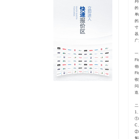
列
的
单
的
寸
器
广
​
F
他
F
收
问
造
二
1
①
C
②
氯