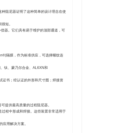
这种阻尼器证明了这种简单的设计理念在使
间很短。
积补偿器。它们具有易于维护的顶部通道，可
flon®)隔膜，作为标准供应，可选择螺纹连
、钛、蒙乃尔合金、AL6XN和
试证书；经认证的外形和尺寸图；焊接资
管型号可提供最高质量的过程阻尼器。
造过程中形成和焊接。这些装置非常适用于
特的应用解决方案。