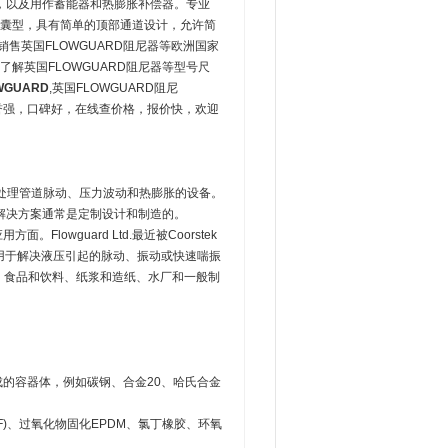
，以及用作蓄能器和热膨胀补偿器。专业
气囊型，具有简单的顶部通道设计，允许简
售英国FLOWGUARD阻尼器等欧洲国家
了解英国FLOWGUARD阻尼器等型号尺
WGUARD
,英国FLOWGUARD阻尼
信誉强，口碑好，在线查价格，报价快，欢迎
销用于处理管道脉动、压力波动和热膨胀的设备。
解决方案通常是定制设计和制造的。
lowguard Ltd.最近被Coorstek
压力容器用于解决液压引起的脉动、振动或快速喘振
药、食品和饮料、纸浆和造纸、水厂和一般制
料制成的容器体，例如碳钢、合金20、哈氏合金
(GF)、过氧化物固化EPDM、氯丁橡胶、环氧