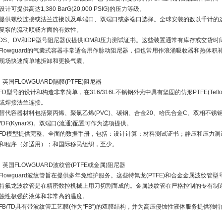
设计可提供高达1,380 BarG(20,000 PSIG)的压力等级。
提供螺纹连接或法兰连接以及单端口、双端口或多端口选择。全球安装的数以千计的
复泵的流动顺畅方面的有效性。
DS、DV和DP型号阻尼器仅提供IOM和压力测试证书。这些装置通常有库存或交货时
Flowguard的气囊式容器非常适合用作脉动阻尼器，但也常用作浪涌吸收器和热体
现场快速简单地拆卸和更换气囊。
、英国FLOWGUARD隔膜(PTFE)阻尼器
FD型号的设计和构造非常简单，在316/316L不锈钢外壳中具有坚固的仿形PTFE(Te
或焊接法兰连接。
替代容器材料包括聚丙烯、聚氯乙烯(PVC)、碳钢、合金20、哈氏合金C、双相不锈钢
VDF(Kynar®)。双端口(流通)配置可作为选项提供。
FD模型提供完整、全面的数据手册，包括：设计计算；材料测试证书；静压和压力测
和程序（如适用）；和国际移民组织，至少。
、英国FLOWGUARD波纹管(PTFE或金属)阻尼器
Flowguard波纹管旨在提供多年免维护服务。这些特氟龙(PTFE)和合金金属波纹
特氟龙波纹管是在精密数控机械上用刀切割而成的。金属波纹管在严格控制的专有制
蚀性极强的液体和非常高的温度。
FB/TD具有带波纹管工艺膜(作为“FB”)的双膜结构，并为高压侵蚀性液体服务提供独