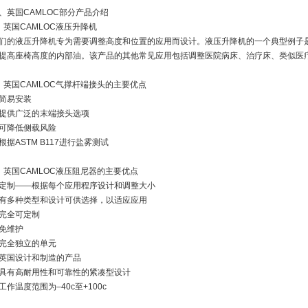
、英国CAMLOC部分产品介绍
、英国CAMLOC液压升降机
们的液压升降机专为需要调整高度和位置的应用而设计。液压升降机的一个典型例子
提高座椅高度的内部油。该产品的其他常见应用包括调整医院病床、治疗床、类似医
、英国CAMLOC气撑杆端接头的主要优点
简易安装
提供广泛的末端接头选项
可降低侧载风险
根据ASTM B117进行盐雾测试
、英国CAMLOC液压阻尼器的主要优点
定制——根据每个应用程序设计和调整大小
有多种类型和设计可供选择，以适应应用
完全可定制
免维护
完全独立的单元
英国设计和制造的产品
具有高耐用性和可靠性的紧凑型设计
工作温度范围为–40c至+100c