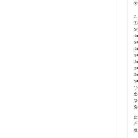
⑧
2
①
②
③
④
⑤
⑥
⑦
⑧
⑨
⑩
⑪
⑫
⑬
⑭
郑
户
联