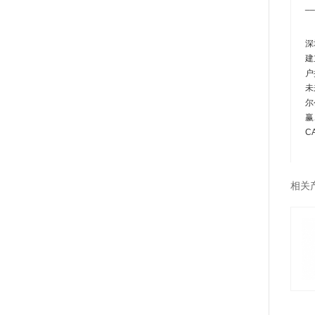
__
深
建
户
未
尔
赢
C
相关