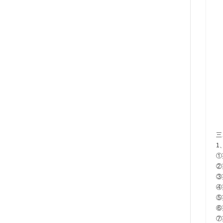
三
1
①
②
③
④
⑤
⑥
⑦