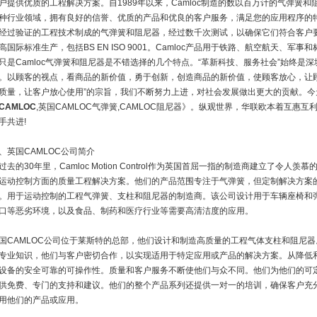
户提供优质的工程解决方案。自1989年以来，Camloc制造的数以百万计的气弹簧
种行业领域，拥有良好的信誉、优质的产品和优良的客户服务，满足您的应用程序的特定要求。Ca
经过验证的工程技术制成的气弹簧和阻尼器，经过数千次测试，以确保它们符合客户要求
高国际标准生产，包括BS EN ISO 9001。Camloc产品用于铁路、航空航天、
只是Camloc气弹簧和阻尼器是不错选择的几个特点。“革新科技、服务社会”始终是
。以顾客的视点，看商品的新价值，勇于创新，创造商品的新价值，使顾客放心，让
质量，让客户放心使用”的宗旨，我们不断努力上进，对社会发展做出更大的贡献。
CAMLOC
,英国CAMLOC气弹簧,CAMLOC阻尼器》。纵观世界，华联欧本着互惠
手共进!
、英国CAMLOC公司简介
过去的30年里，Camloc Motion Control作为英国首屈一指的制造商建立了令
运动控制方面的质量工程解决方案。他们的产品范围专注于气弹簧，但定制解决方案
。用于运动控制的工程气弹簧、支柱和阻尼器的制造商。该公司设计用于车辆座椅和
口等恶劣环境，以及食品、制药和医疗行业等需要高清洁度的应用。
国CAMLOC公司位于莱斯特的总部，他们设计和制造高质量的工程气体支柱和阻尼器
专业知识，他们与客户密切合作，以实现适用于特定应用或产品的解决方案。从降低
设备的安全可靠的可操作性。质量和客户服务不断使他们与众不同。他们为他们的可
供免费、专门的支持和建议。他们的整个产品系列还提供一对一的培训，确保客户充
用他们的产品或应用。