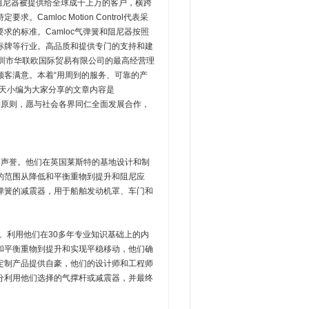
和阻尼器被提供给全球成千上万的客户，横跨
mloc Motion Control代表采
的标准。Camloc气弹簧和阻尼器按照
军事和标牌等行业。高品质和提供专门的支持和建
深圳市华联欧国际贸易有限公司的最高经营理
顾客满意。本着“用周到的服务、可靠的产
今天小编为大家分享的文章内容是
互利原则，愿与社会各界同仁全面发展合作，
人羡慕的声誉。他们在英国莱斯特的基地设计和制
的范围从降低和平衡重物到提升和阻尼应
弹簧的减震器，用于船舶发动机罩、车门和
。利用他们在30多年专业知识基础上的内
和平衡重物到提升和实现平稳移动，他们确
定制产品提供自豪，他们的设计师和工程师
分利用他们选择的气撑杆或减震器，并最终