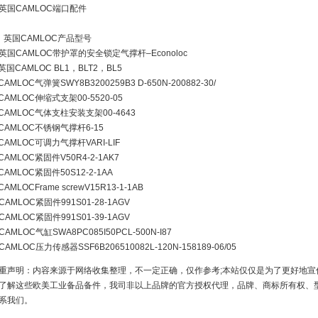
英国CAMLOC端口配件
、英国CAMLOC产品型号
英国CAMLOC带护罩的安全锁定气撑杆–Econoloc
英国CAMLOC BL1，BLT2，BL5
CAMLOC气弹簧SWY8B3200259B3 D-650N-200882-30/
CAMLOC伸缩式支架00-5520-05
CAMLOC气体支柱安装支架00-4643
CAMLOC不锈钢气撑杆6-15
CAMLOC可调力气撑杆VARI-LIF
CAMLOC紧固件V50R4-2-1AK7
CAMLOC紧固件50S12-2-1AA
CAMLOCFrame screwV15R13-1-1AB
CAMLOC紧固件991S01-28-1AGV
CAMLOC紧固件991S01-39-1AGV
CAMLOC气缸SWA8PC085I50PCL-500N-I87
CAMLOC压力传感器SSF6B206510082L-120N-158189-06/05
重声明：内容来源于网络收集整理，不一定正确，仅作参考;本站仅仅是为了更好地宣
了解这些欧美工业备品备件，我司非以上品牌的官方授权代理，品牌、商标所有权、
系我们。