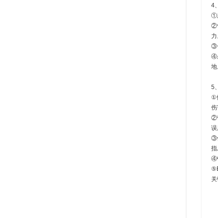
4
①
②
力
③
④
地
5
①
伤
②
误
③
指
④
⑤
关