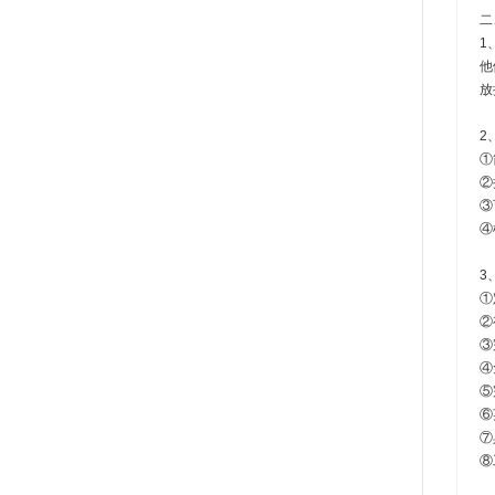
二
1
他
放
2
①
②
③
④
3
①
②
③
④
⑤
⑥
⑦
⑧