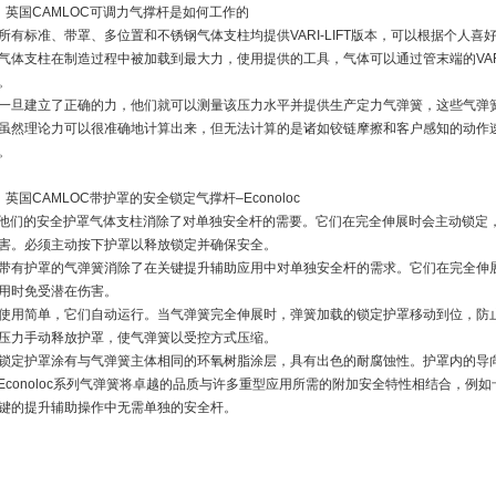
、英国CAMLOC可调力气撑杆是如何工作的
所有标准、带罩、多位置和不锈钢气体支柱均提供VARI-LIFT版本，可以根据个人
气体支柱在制造过程中被加载到最大力，使用提供的工具，气体可以通过管末端的VARI
。
一旦建立了正确的力，他们就可以测量该压力水平并提供生产定力气弹簧，这些气弹
虽然理论力可以很准确地计算出来，但无法计算的是诸如铰链摩擦和客户感知的动作速度等因
。
、英国CAMLOC带护罩的安全锁定气撑杆–Econoloc
他们的安全护罩气体支柱消除了对单独安全杆的需要。它们在完全伸展时会主动锁定
害。必须主动按下护罩以释放锁定并确保安全。
带有护罩的气弹簧消除了在关键提升辅助应用中对单独安全杆的需求。它们在完全伸
用时免受潜在伤害。
使用简单，它们自动运行。当气弹簧完全伸展时，弹簧加载的锁定护罩移动到位，防
压力手动释放护罩，使气弹簧以受控方式压缩。
锁定护罩涂有与气弹簧主体相同的环氧树脂涂层，具有出色的耐腐蚀性。护罩内的导
Econoloc系列气弹簧将卓越的品质与许多重型应用所需的附加安全特性相结合，例
键的提升辅助操作中无需单独的安全杆。