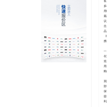
客
多
用
最
议
念
品
《
携
一
在
造
用
舱
英
部
保
提
利