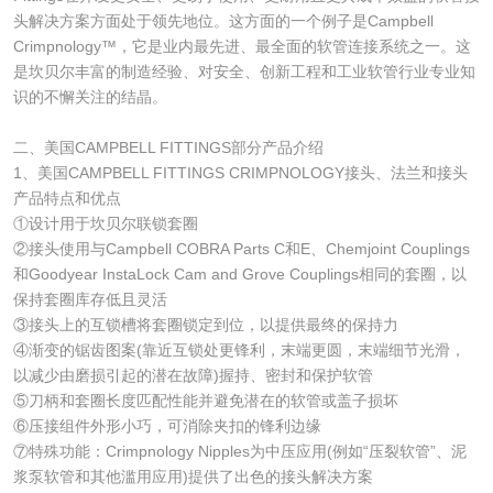
头解决方案方面处于领先地位。这方面的一个例子是Campbell
Crimpnology™，它是业内最先进、最全面的软管连接系统之一。这
是坎贝尔丰富的制造经验、对安全、创新工程和工业软管行业专业知
识的不懈关注的结晶。
二、美国CAMPBELL FITTINGS部分产品介绍
1、美国CAMPBELL FITTINGS CRIMPNOLOGY接头、法兰和接头
产品特点和优点
①设计用于坎贝尔联锁套圈
②接头使用与Campbell COBRA Parts C和E、Chemjoint Couplings
和Goodyear InstaLock Cam and Grove Couplings相同的套圈，以
保持套圈库存低且灵活
③接头上的互锁槽将套圈锁定到位，以提供最终的保持力
④渐变的锯齿图案(靠近互锁处更锋利，末端更圆，末端细节光滑，
以减少由磨损引起的潜在故障)握持、密封和保护软管
⑤刀柄和套圈长度匹配性能并避免潜在的软管或盖子损坏
⑥压接组件外形小巧，可消除夹扣的锋利边缘
⑦特殊功能：Crimpnology Nipples为中压应用(例如“压裂软管”、泥
浆泵软管和其他滥用应用)提供了出色的接头解决方案