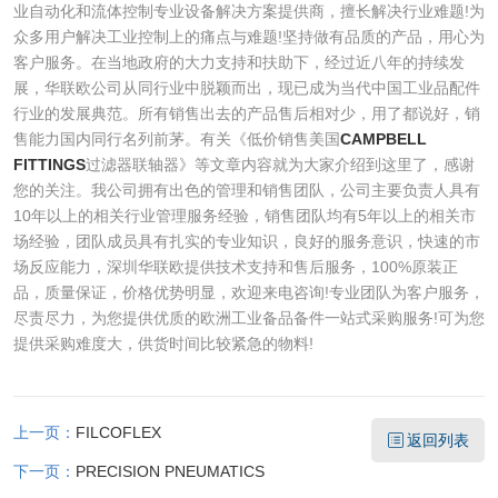
业自动化和流体控制专业设备解决方案提供商，擅长解决行业难题!为
众多用户解决工业控制上的痛点与难题!坚持做有品质的产品，用心为
客户服务。在当地政府的大力支持和扶助下，经过近八年的持续发
展，华联欧公司从同行业中脱颖而出，现已成为当代中国工业品配件
行业的发展典范。所有销售出去的产品售后相对少，用了都说好，销
售能力国内同行名列前茅。有关《低价销售美国
CAMPBELL
FITTINGS
过滤器联轴器》等文章内容就为大家介绍到这里了，感谢
您的关注。我公司拥有出色的管理和销售团队，公司主要负责人具有
10年以上的相关行业管理服务经验，销售团队均有5年以上的相关市
场经验，团队成员具有扎实的专业知识，良好的服务意识，快速的市
场反应能力，深圳华联欧提供技术支持和售后服务，100%原装正
品，质量保证，价格优势明显，欢迎来电咨询!专业团队为客户服务，
尽责尽力，为您提供优质的欧洲工业备品备件一站式采购服务!可为您
提供采购难度大，供货时间比较紧急的物料!
上一页：
FILCOFLEX
返回列表
下一页：
PRECISION PNEUMATICS