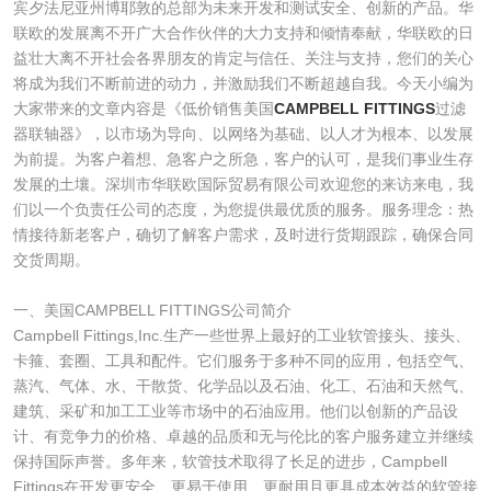
宾夕法尼亚州博耶敦的总部为未来开发和测试安全、创新的产品。华
联欧的发展离不开广大合作伙伴的大力支持和倾情奉献，华联欧的日
益壮大离不开社会各界朋友的肯定与信任、关注与支持，您们的关心
将成为我们不断前进的动力，并激励我们不断超越自我。今天小编为
大家带来的文章内容是《低价销售美国
CAMPBELL FITTINGS
过滤
器联轴器》，以市场为导向、以网络为基础、以人才为根本、以发展
为前提。为客户着想、急客户之所急，客户的认可，是我们事业生存
发展的土壤。深圳市华联欧国际贸易有限公司欢迎您的来访来电，我
们以一个负责任公司的态度，为您提供最优质的服务。服务理念：热
情接待新老客户，确切了解客户需求，及时进行货期跟踪，确保合同
交货周期。
一、美国CAMPBELL FITTINGS公司简介
Campbell Fittings,Inc.生产一些世界上最好的工业软管接头、接头、
卡箍、套圈、工具和配件。它们服务于多种不同的应用，包括空气、
蒸汽、气体、水、干散货、化学品以及石油、化工、石油和天然气、
建筑、采矿和加工工业等市场中的石油应用。他们以创新的产品设
计、有竞争力的价格、卓越的品质和无与伦比的客户服务建立并继续
保持国际声誉。多年来，软管技术取得了长足的进步，Campbell
Fittings在开发更安全、更易于使用、更耐用且更具成本效益的软管接