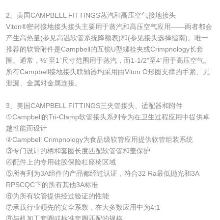
2、美国CAMPBELL FITTINGS蒸汽和高压空气接地接头
Viton®密封接地接头接头主要用于蒸汽和高压空气应用——两者都会
产生高热量(参见高温软管系统降额表)和(参见接头选择指南)。唯一
推荐的软管附件是Campbell的互锁U型螺栓夹或Crimpnology长套
圈。通常，½”至1”尺寸范围用于蒸汽，而1-1/2”至4”用于高压空气。
所有Campbell接地接头联轴器均采用由Viton O形圈支撑的手紧、无
泄漏、金属对金属连接。
3、美国CAMPBELL FITTINGS三夹管接头、适配器和附件
①Campbell的Tri-Clamp软管接头系列专为在卫生过程应用中提供卓
越性能而设计
②Campbell Crimpnology为食品级软管应用提供软管组装系统
③专门设计的柄和套圈长度匹配软管管和盖保护
④配件上的专用硅胶保险杠座椅区域
⑤所有列为3A组件的产品都经过认证，符合32 Ra最低抛光和3A
RPSCQC下的所有其他3A标准
⑥为所有软管提供经过验证的性能
⑦承载行业领先的安全系数，在大多数应用中为4:1
⑧与机加工套圈或标准套圈匹配的规格