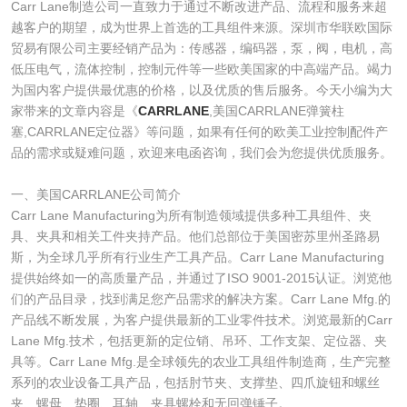
Carr Lane制造公司一直致力于通过不断改进产品、流程和服务来超
越客户的期望，成为世界上首选的工具组件来源。深圳市华联欧国际
贸易有限公司主要经销产品为：传感器，编码器，泵，阀，电机，高
低压电气，流体控制，控制元件等一些欧美国家的中高端产品。竭力
为国内客户提供最优惠的价格，以及优质的售后服务。今天小编为大
家带来的文章内容是《
CARRLANE
,美国CARRLANE弹簧柱
塞,CARRLANE定位器》等问题，如果有任何的欧美工业控制配件产
品的需求或疑难问题，欢迎来电函咨询，我们会为您提供优质服务。
一、美国CARRLANE公司简介
Carr Lane Manufacturing为所有制造领域提供多种工具组件、夹
具、夹具和相关工件夹持产品。他们总部位于美国密苏里州圣路易
斯，为全球几乎所有行业生产工具产品。Carr Lane Manufacturing
提供始终如一的高质量产品，并通过了ISO 9001-2015认证。浏览他
们的产品目录，找到满足您产品需求的解决方案。Carr Lane Mfg.的
产品线不断发展，为客户提供最新的工业零件技术。浏览最新的Carr
Lane Mfg.技术，包括更新的定位销、吊环、工作支架、定位器、夹
具等。Carr Lane Mfg.是全球领先的农业工具组件制造商，生产完整
系列的农业设备工具产品，包括肘节夹、支撑垫、四爪旋钮和螺丝
夹、螺母、垫圈、耳轴、夹具螺栓和无回弹锤子。