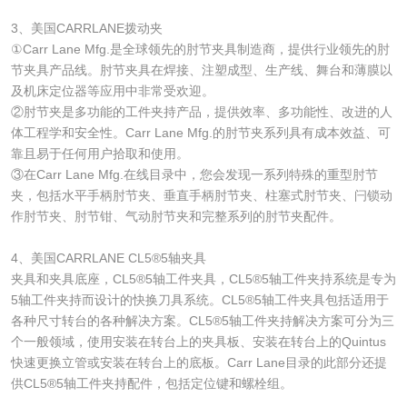
3、美国CARRLANE拨动夹
①Carr Lane Mfg.是全球领先的肘节夹具制造商，提供行业领先的肘
节夹具产品线。肘节夹具在焊接、注塑成型、生产线、舞台和薄膜以
及机床定位器等应用中非常受欢迎。
②肘节夹是多功能的工件夹持产品，提供效率、多功能性、改进的人
体工程学和安全性。Carr Lane Mfg.的肘节夹系列具有成本效益、可
靠且易于任何用户拾取和使用。
③在Carr Lane Mfg.在线目录中，您会发现一系列特殊的重型肘节
夹，包括水平手柄肘节夹、垂直手柄肘节夹、柱塞式肘节夹、闩锁动
作肘节夹、肘节钳、气动肘节夹和完整系列的肘节夹配件。
4、美国CARRLANE CL5®5轴夹具
夹具和夹具底座，CL5®5轴工件夹具，CL5®5轴工件夹持系统是专为
5轴工件夹持而设计的快换刀具系统。CL5®5轴工件夹具包括适用于
各种尺寸转台的各种解决方案。CL5®5轴工件夹持解决方案可分为三
个一般领域，使用安装在转台上的夹具板、安装在转台上的Quintus
快速更换立管或安装在转台上的底板。Carr Lane目录的此部分还提
供CL5®5轴工件夹持配件，包括定位键和螺栓组。