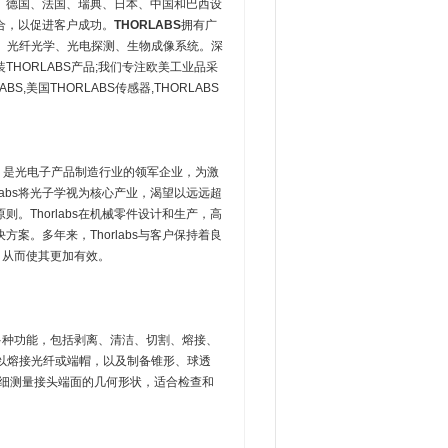
国、德国、法国、瑞典、日本、中国和巴西设
结合，以促进客户成功。
THORLABS
拥有广
、光纤光学、光电探测、生物成像系统。深
HORLABS产品;我们专注欧美工业品采
美国THORLABS传感器,THORLABS
泽西州，是光电子产品制造行业的领军企业，为激
abs将光子学视为核心产业，渴望以远远超
Thorlabs在机械零件设计和生产，高
。多年来，Thorlabs与客户保持着良
，从而使其更加有效。
具有多种功能，包括剥离、清洁、切割、熔接、
以熔接光纤或端帽，以及制备锥形、球透
精细测量接头端面的几何形状，适合检查和