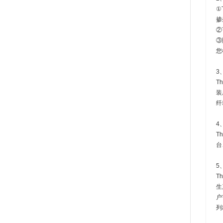
①
掺
②
③
您
3
T
装
纤
4
T
台
5
T
生
户
列