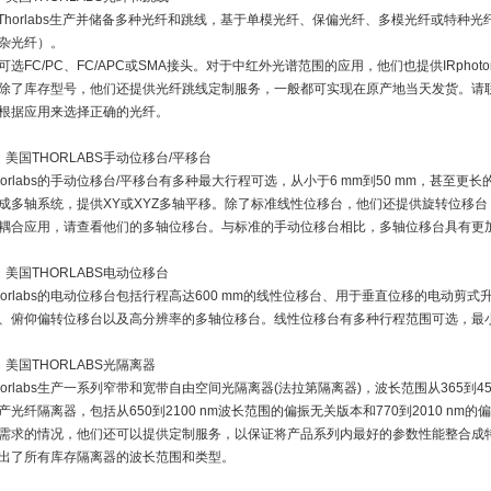
Thorlabs生产并储备多种光纤和跳线，基于单模光纤、保偏光纤、多模光纤或特种
杂光纤）。
可选FC/PC、FC/APC或SMA接头。对于中红外光谱范围的应用，他们也提供IRphot
除了库存型号，他们还提供光纤跳线定制服务，一般都可实现在原产地当天发货。请
根据应用来选择正确的光纤。
、美国THORLABS手动位移台/平移台
horlabs的手动位移台/平移台有多种最大行程可选，从小于6 mm到50 mm，甚至
成多轴系统，提供XY或XYZ多轴平移。除了标准线性位移台，他们还提供旋转位移
耦合应用，请查看他们的多轴位移台。与标准的手动位移台相比，多轴位移台具有更
、美国THORLABS电动位移台
horlabs的电动位移台包括行程高达600 mm的线性位移台、用于垂直位移的电动
、俯仰偏转位移台以及高分辨率的多轴位移台。线性位移台有多种行程范围可选，最小行
、美国THORLABS光隔离器
horlabs生产一系列窄带和宽带自由空间光隔离器(法拉第隔离器)，波长范围从365到4
产光纤隔离器，包括从650到2100 nm波长范围的偏振无关版本和770到2010 n
需求的情况，他们还可以提供定制服务，以保证将产品系列内最好的参数性能整合成
出了所有库存隔离器的波长范围和类型。