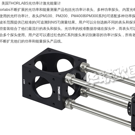
、美国THORLABS光功率计激光能量计
horlabs不断扩展的光功率和能量测量产品包括光功率计表头、多种功率探头、内置
使用的光纤功率计。表头(PM100、PM200、PM400和PM300系列)可搭配多种
波长范围提供已校准的(可追溯到NIST)测量结果。用户可以分别选购不同的表头和
些套装组合了他们最流行的表头和探头。光功率的校准数据存储在探头中，而表头可
合多个探头使用。用户还可以通过红色的C系列接头来识别兼容的功率计探头，所有老
不断扩充他们的功率和能量探头产品线。