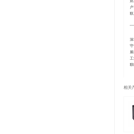
郑
户
联
__
深
守
展
工
联
相关