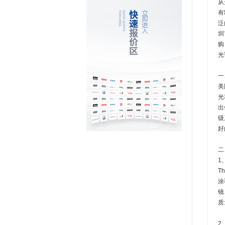
从
有
泛
圳
购
光
一
美
光
出
级
好
二
1
T
涂
镜
质
2