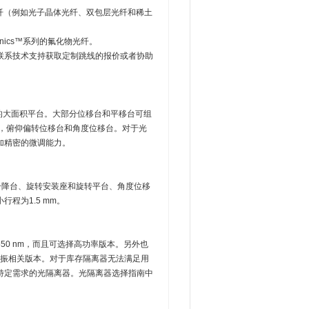
光纤（例如光子晶体光纤、双包层光纤和稀土
onics™系列的氟化物光纤。
联系技术支持获取定制跳线的报价或者协助
更长的大面积平台。大部分位移台和平移台可组
台，俯仰偏转位移台和角度位移台。对于光
加精密的微调能力。
剪式升降台、旋转安装座和旋转平台、角度位移
程为1.5 mm。
550 nm，而且可选择高功率版本。另外也
m的偏振相关版本。对于库存隔离器无法满足用
特定需求的光隔离器。光隔离器选择指南中