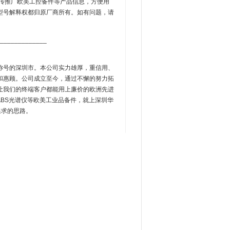
传推广欧美工控备件等产品信息，方便用
型号解释权都归原厂商所有。如有问题，请
_____________
誉称号的深圳市。本公司实力雄厚，重信用、
和惠顾。公司成立至今，通过不懈的努力拓
让我们的终端客户都能用上廉价的欧洲先进
ORLABS光谱仪等欧美工业品备件，就上深圳华
追求的思路。