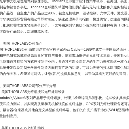
光学和光机定位组件到成像系统。Thorlabs总部位于新泽西州牛顿市，在美国、英
制造和销售办事处。Thorlabs全球团队希望将他们的产品与无与伦比的客户服务相
的产品线，自主生产的产品超过90%，包含光机械件、运动控制、光学元件、激光器
市华联欧国际贸易有限公司即时响应，快速处理询价与报价，快速供货，欢迎咨询原装T
，把您的需求发来轻松询价比价。下文将由深圳华联欧小编为您详细讲解有关THORLABS,
谱仪等产品知识，欢迎继续阅读。
、美国THORLABS公司简介
国THORLABS公司由前贝尔实验室科学家Alex Cable于1989年成立于美国新
和光电研究领域提供高质量的支持与服务。随着市场推进多元化技术革新，美国Thorl
供应商通常期望的方式连接到行业内，并通过不断提高客户的生产力来实现这一核心原则。
系统开发以及定制光学器件制造方面拥有广泛的功能，可以为先进的技术应用提供解决方案
的合作关系，希望通过对话，让您(客户)提供具体意见，以帮助其成为更好的制造商
、美国THORLABS公司部分产品介绍
、美国THORLABS光纤熔接和光纤处理设备
horlabs的Vytran®系列产品用于光纤熔接、处理并检查端面几何形状。这些设备
覆和拉力测试，以实现高质量和高机械强度的光纤连接。GPX系列光纤处理设备还可
、耦合器/合束器或其他自定义类型的光纤终端。他们的白光扫描干涉仪(SWLI)还能
量控制应用。
、美国THORLABS光纤和跳线