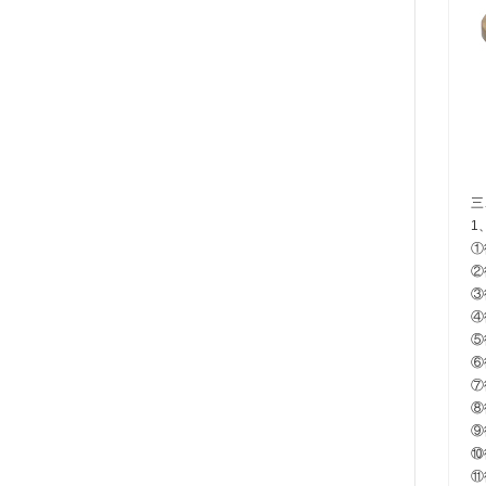
三
1
①
②
③
④
⑤
⑥
⑦
⑧
⑨
⑩
⑪