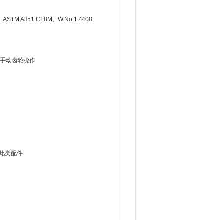
STM A351 CF8M、W.No.1.4408
过手动齿轮操作
个此类配件