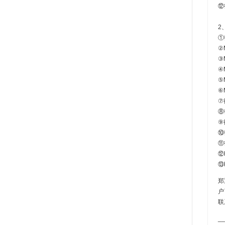
⑫
2
①
②
③
④
⑤
⑥
⑦
⑧
⑨
⑩
⑪
⑫
⑬
郑
户
联
__