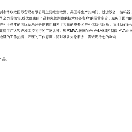
圳市华联欧国际贸易有限公司主要经营欧洲、美国等生产的阀门、过滤设备、编码器
司全力贯彻“以质优价廉的产品和完善到位的技术服务客户”的经营宗旨，服务于国内
持和十多年的国际贸易经验使我们积累了大量的重要客户和优质供应商，而且我们还
赢得了广大客户和工控同行的广泛认可。购买
MVA
,德国MVA VALVES控制阀,M
饱满的工作热情，严谨的工作态度，随时准备为您服务，真诚期待您的垂询。
产品: