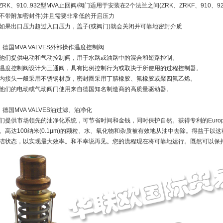
ZRK、910..932型MVA止回阀/阀门适用于安装在2个法兰之间(ZRK、ZRKF、910、9
不带附加密封件)并且需要非常低的开启压力
如果出口压力超过入口压力，盖子(或阀门)就会关闭并可靠地密封介质
、德国MVA VALVES外部操作温度控制阀
他们提供电动和气动控制阀，用于水路或油路中的混合和短路控制。
温度控制阀设计为三通阀，具有比例控制行为或取决于所使用的过程控制器。
内接头一般采用不锈钢材质，密封圈采用丁腈橡胶、氟橡胶或聚四氟乙烯。
他们的电动或气动阀门使用来自德国知名制造商的高质量驱动器。
、德国MVA VALVES油过滤、油净化
们提供市场领先的油净化系统，可节省时间和金钱，同时保护自然。获得专利的Euro
。高达100纳米(0.1µm)的颗粒、水、氧化物和杂质被有效地从油中去除。得益于
洁状态，以实现最大效率。和不幸说再见。您的流程现在将可靠地运行。既然可以保