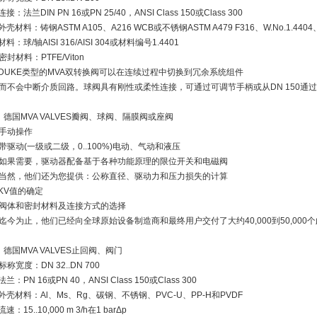
连接：法兰DIN PN 16或PN 25/40，ANSI Class 150或Class 300
外壳材料：铸钢ASTM A105、A216 WCB或不锈钢ASTM A479 F316、W.No.1.4404、A
材料：球/轴AISI 316/AISI 304或材料编号1.4401
密封材料：PTFE/Viton
DUKE类型的MVA双转换阀可以在连续过程中切换到冗余系统组件
而不会中断介质回路。球阀具有刚性或柔性连接，可通过可调节手柄或从DN 150通
、德国MVA VALVES瓣阀、球阀、隔膜阀或座阀
手动操作
带驱动(一级或二级，0..100%)电动、气动和液压
如果需要，驱动器配备基于各种功能原理的限位开关和电磁阀
当然，他们还为您提供：公称直径、驱动力和压力损失的计算
KV值的确定
阀体和密封材料及连接方式的选择
迄今为止，他们已经向全球原始设备制造商和最终用户交付了大约40,000到50,000
、德国MVA VALVES止回阀、阀门
标称宽度：DN 32..DN 700
法兰：PN 16或PN 40，ANSI Class 150或Class 300
外壳材料：Al、Ms、Rg、碳钢、不锈钢、PVC-U、PP-H和PVDF
速：15..10,000 m 3/h在1 barΔp