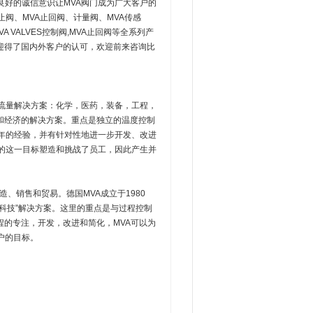
良好的诚信意识让MVA阀门成为广大客户的
截止阀、MVA止回阀、计量阀、MVA传感
VA VALVES控制阀,MVA止回阀等全系列产
迎得了国内外客户的认可，欢迎前来咨询比
质的流量解决方案：化学，医药，装备，工程，
和经济的解决方案。重点是独立的温度控制
年的经验，并有针对性地进一步开发、改进
司的这一目标塑造和挑战了员工，因此产生并
、销售和贸易。德国MVA成立于1980
科技”解决方案。这里的重点是与过程控制
的专注，开发，改进和简化，MVA可以为
户的目标。