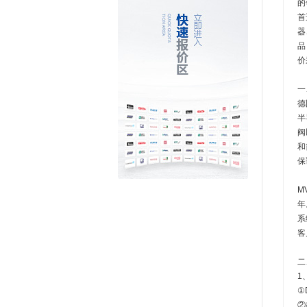
的
首
器
品
价
一
德
半
阀
和
保
M
年
系
客
二
1
①
②