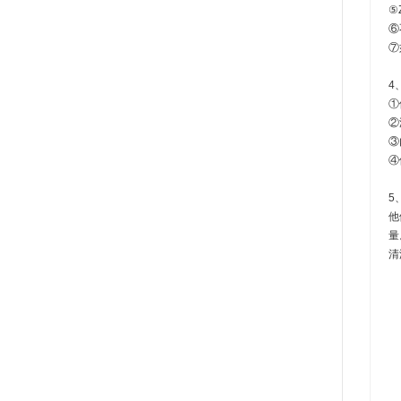
⑤
⑥
⑦
4
①
②
③
④
5
他
量
清