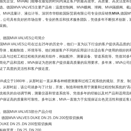
领先企业。MVA阀门能够在最短的时间内满足客户的最高需求。高质量、高灵活度和
选。德国MVA VALVES主要产品有：温度控制阀、MVA蝶阀、球阀、MVA隔膜阀、
、MVA流量计、液位计等。深圳市华联欧国际贸易有限公司专业供应销售
MVA
,德国M
，公司具有良好的市场信誉，专业的售后和技术服务团队，凭借多年不断技术创新，
采购。
、德国MVA VALVES公司简介
国MVA VALVES公司在过去25年的历史中，他们一直为以下行业的客户提供高品
导体，船舶制造，环境等等。他们根据客户不同的应用设计出适合客户使用的很好的
以及与过程工程过程相关的相关组件，例如配件、测量设备、管道系统等。凭借30多
简化产品和流程，MVA保证为您的客户提供最高质量的应用要求。多年来，MVA公
证了高度的灵活性和客户接近度。
VA成立于1980年，从那时起一直从事各种精密测量和过程工程系统的规划、开发、制造
。从那时起，该公司就参与了计划，开发，制造和销售用于测量和过程控制系统的“高
统相关的自动调节阀，测量仪器和管道系统等。凭借多年的经验以及对产品和适用流程
户保证高的质量和可靠性。多年以来，MVA一直致力于实现保证出色灵活性和接近客
、德国MVA VALVES部分产品介绍
、德国MVA VALVES DUKE DN 25..DN 200型双切换阀
DUKE DN 25..DN 200型双切换阀
标称宽度：DN 25..DN 200