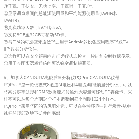
④千瓦、千伏安、无功功率、千瓦时、千瓦/时。
⑤显示调查期间的总能源使用量和平均能源使用量(kWHR和
kW/HR)。
⑥真实功率因数，kW除以kVA。
⑦支持8GB至32GB可移动SD卡。
⑧与PVA的可选蓝牙通信™适用于Android的设备应用程序™或PV
II™数据分析软件。
⑨这样可以在安全距离内进行远程状态检查、控制和实时数据显示。
⑩用于长距离远程通信的可选蜂窝调制解调器。
5、加拿大CANDURA电能质量分析仪PQPro-CANDURA仪器
PQPro™是一款便携式8通道(4电压和4电流)电能质量分析仪，可以
将高分辨率波形和RMS数据流式传输到大容量可移动SD存储卡。采
样率可以从每个周期64个样本调整到每个周期1024个样本。
PQPro™采用坚固的防风雨外壳，可以在各种环境中进行录音-从电
线杆的顶部到地下矿井的底部!