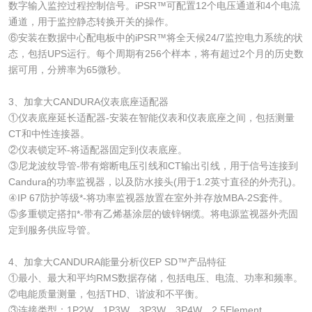
数字输入监控过程控制信号。iPSR™可配置12个电压通道和4个电流
通道，用于监控静态转换开关的操作。
⑥安装在数据中心配电板中的iPSR™将全天候24/7监控电力系统的状
态，包括UPS运行。每个周期有256个样本，将有超过2个月的历史数
据可用，分辨率为65微秒。
3、加拿大CANDURA仪表底座适配器
①仪表底座延长适配器-安装在智能仪表和仪表底座之间，包括测量
CT和中性连接器。
②仪表锁定环-将适配器固定到仪表底座。
③尼龙波纹导管-带有熔断电压引线和CT输出引线，用于信号连接到
Candura的功率监视器，以及防水接头(用于1.2英寸直径的外壳孔)。
④IP 67防护等级*-将功率监视器放置在室外并存放MBA-2S套件。
⑤多重锁定搭扣*-带有乙烯基涂层的镀锌钢缆。将电源监视器外壳固
定到服务供应导管。
4、加拿大CANDURA能量分析仪EP SD™产品特征
①最小、最大和平均RMS数据存储，包括电压、电流、功率和频率。
②电能质量测量，包括THD、谐波和不平衡。
③连接类型：1P2W、1P3W、3P3W、3P4W、2.5Element。