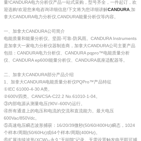
量!CANDURA电力分析仪产品一站式采购，型号齐全，一件起订，欢
迎选购!欢迎您来电咨询详细信息!下文将为您详细讲解
CANDURA
,加
拿大CANDURA电力分析仪,CANDURA能量分析仪等内容。
一、加拿大CANDURA公司简介
电能质量和能量分析仪。坚固-可靠-防风雨。CANDURA Instruments
是加拿大一家电力分析仪器制造商，加拿大CANDURA公司主要产品
包括：CANDURA电力分析仪、CANDURA pqpro™电能质量分析
仪、CANDURA ep600I能量分析仪、CANDURA底座适配器等。
二、加拿大CANDURA部分产品介绍
1、加拿大CANDURA电能质量分析仪PQPro™产品特征
①IEC 61000-4-30 A类。
②600V四类。CAN/CSA-C22.2 No.61010-1-04。
③内部电源从测量电压(90V–600V)运行。
④所有通道上的电压和电流的交流和直流能力。最大电压
600Vac/850Vdc。
⑤高速电压瞬态波形捕获：16/20/39微秒(50/60/400Hz)瞬态，1024
个样本/周期(50/60Hz)或64个样本/周期(400Hz)。
⑥扩展连续波形(XCW)–永久“无间隙”记录。无需设置触发电平即可捕