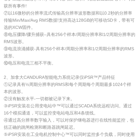
获所有事件!
⑦以16微秒的分辨率流式传输高分辨率波形数据和以0.2秒的分辨率
传输Min/Max/Avg RMS数据!支持高达128GB的可移动SD卡，带有可
选的XCW固件。
⑧电压骤降/骤升捕获–具有256个样本/周期分辨率和1/2周期分辨率的
RMS波形。
⑨电流浪涌捕获-具有256个样本/周期分辨率和1/2周期分辨率的RMS
波形。
⑩电压和电流三相不平衡。
2、加拿大CANDURA智能电力系统记录仪iPSR™产品特征
①记录具有½周期分辨率的RMS和每个周期每个周期最多1024个样
本的波形。
②没有触发水平-一切都被记录下来。
③iPSR安装在公用变电站中™可以通过SCADA系统远程访问。通过
16个模拟通道，可以监控变电站电压和4条馈线。
④通过高分辨率数字输入，可以对保护继电器进行在线性能监控，包
括正确的跳闸检测和断路器跳闸延迟。
⑤iPSR安装在工业电机控制中心™可以同时监控多个负载，同时使用