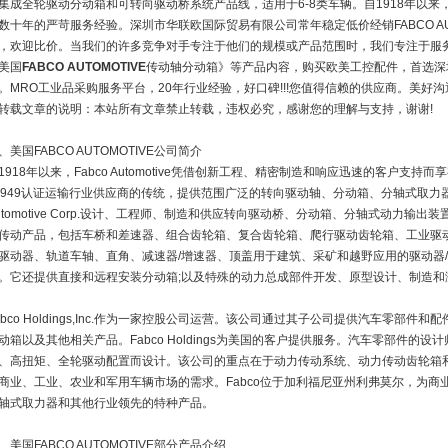
集成全轮驱动分动箱和可转向驱动桥系统产品线，适用于6-8类车辆。自1918年以来，
数十年的严苛服务经验。深圳市华联欧国际贸易有限公司常年稳定低价经销FABCO AU
，欢迎比价。当我们的许多竞争对手专注于他们的规模或产品范围时，我们专注于服
美国
FABCO AUTOMOTIVE
传动轴分动箱》等产品内容，购买欧美工控配件，首选深
。MRO工业品采购服务平台，20年行业经验，好口碑!!!您值得信赖的供应商。美好
转载文章的说明：本站所有文章禁止转载，违权必究，感谢您的理解与支持，谢谢!
、美国FABCO AUTOMOTIVE公司简介
1918年以来，Fabco Automotive凭借创新工程、精密制造和响应迅速的客户支持而
6949认证运输行业供应商的传统，提供范围广泛的转向驱动轴、分动箱、分轴式取力器
utomotive Corp.设计、工程师、制造和供应转向驱动桥、分动箱、分轴式动力输出
传动产品，包括车桥和差速器、组合齿轮箱、复合齿轮箱、爬行驱动齿轮箱、工业驱
驱动器、轨道车轴、直角、减速器/增速器、顶盖用于建筑、采矿和越野应用的驱动器/旋
。它还提供直接和远程安装分动箱;以及特殊的动力总成部件开发、原型设计、制造和
abco Holdings,Inc.作为一家控股公司运营。该公司通过其子公司提供汽车零部
动箱以及其他相关产品。Fabco Holdings为美国的客户提供服务。汽车零部件的
、高扭矩、全轮驱动配置而设计。该公司的重点在于动力传动系统、动力传动齿轮箱
商业、工业、农业和军用车辆市场的需求。Fabco位于加利福尼亚州利弗莫尔，为
轴式取力器和其他行业领先的特种产品。
、美国FABCO AUTOMOTIVE部分产品介绍