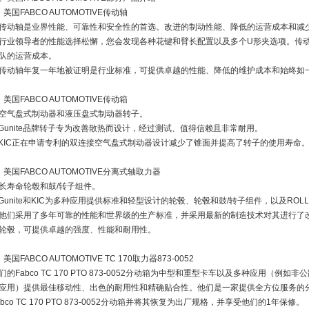
、美国FABCO AUTOMOTIVE传动轴
传动轴是业界性能、可靠性和安全性的首选。改进的制动性能、降低的运营成本和减
行业领导者的性能选择松懈，您会发现各种花键和臂长配置以及多个U形夹选项。传
队的运营成本。
传动轴年复一年地被证明是行业标准，可提供卓越的性能、降低的维护成本和始终如
、美国FABCO AUTOMOTIVE传动箱
空气盘式制动器和液压盘式制动器转子。
Gunite品牌转子专为改善散热而设计，经过测试、值得信赖且非常耐用。
KIC正在申请专利的双连接空气盘式制动器设计减少了锥面并提高了转子的使用寿命
、美国FABCO AUTOMOTIVE分离式轴取力器
长寿命轮毂和鼓/转子组件。
Gunite和KIC为多种应用提供标准和轻型设计的轮毂、轮毂和鼓/转子组件，以及ROLLi
他们采用了多年可靠的性能和世界级的生产标准，并采用最新的制造技术对其进行了
轮毂，可提供卓越的强度、性能和耐用性。
、美国FABCO AUTOMOTIVE TC 170取力器873-0052
们的Fabco TC 170 PTO 873-0052分动箱为中型和重型卡车以及多种应用（
应用）提供最佳移动性、出色的耐用性和精确贴合性。他们是一家提供全方位服务的
abco TC 170 PTO 873-0052分动箱并将其恢复为出厂规格，并享受他们的1年保修。