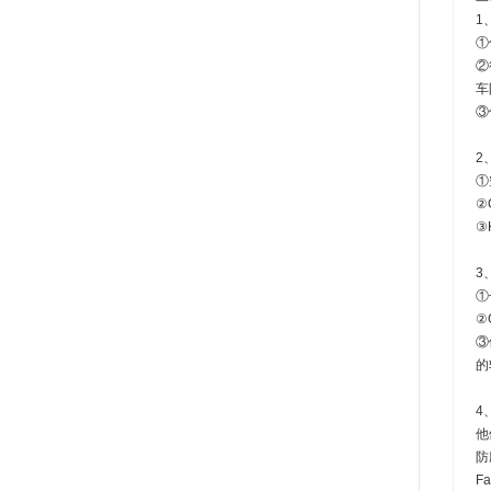
1
①
②
车
③
2
①
②
③
3
①
②
③
的
4
他
防
F