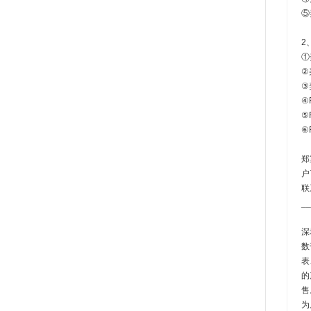
⑤
2
①
②
③
④
⑤
⑥F
郑
户
联
__
深
数
表
的
售
为