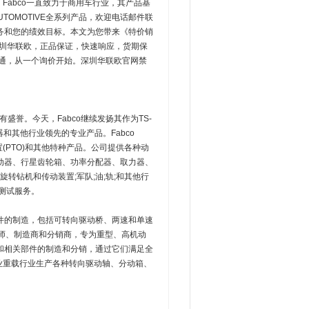
Fabco一直致力于商用车行业，其产品基
TOMOTIVE全系列产品，欢迎电话邮件联
务和您的绩效目标。本文为您带来《特价销
圳华联欧，正品保证，快速响应，货期保
沟通，从一个询价开始。深圳华联欧官网禁
享有盛誉。今天，Fabco继续发扬其作为TS-
和其他行业领先的专业产品。Fabco
装置(PTO)和其他特种产品。公司提供各种动
动器、行星齿轮箱、功率分配器、取力器、
转钻机和传动装置;军队;油;轨;和其他行
测试服务。
件和配件的制造，包括可转向驱动桥、两速和单速
设计师、制造商和分销商，专为重型、高机动
和相关部件的制造和分销，通过它们满足全
商业重载行业生产各种转向驱动轴、分动箱、