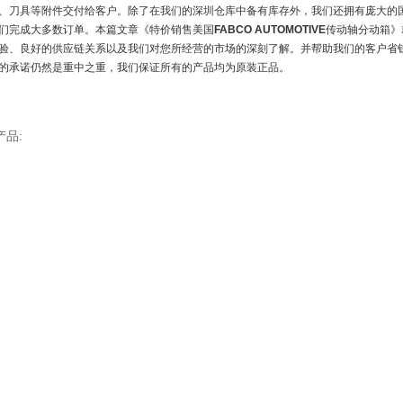
、刀具等附件交付给客户。除了在我们的深圳仓库中备有库存外，我们还拥有庞大的国
们完成大多数订单。本篇文章《特价销售美国
FABCO AUTOMOTIVE
传动轴分动箱》
验、良好的供应链关系以及我们对您所经营的市场的深刻了解。并帮助我们的客户省
的承诺仍然是重中之重，我们保证所有的产品均为原装正品。
产品: