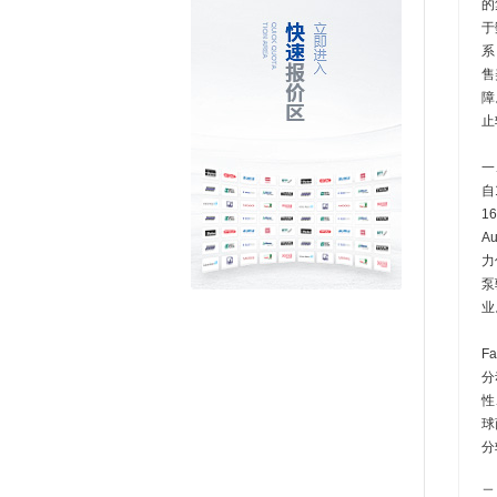
的
于
系
售
障
止
一
自
1
A
力
泵
业
F
分
性
球
分
二