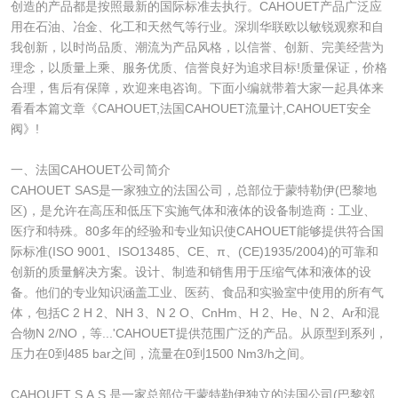
创造的产品都是按照最新的国际标准去执行。CAHOUET产品广泛应
用在石油、冶金、化工和天然气等行业。深圳华联欧以敏锐观察和自
我创新，以时尚品质、潮流为产品风格，以信誉、创新、完美经营为
理念，以质量上乘、服务优质、信誉良好为追求目标!质量保证，价格
合理，售后有保障，欢迎来电咨询。下面小编就带着大家一起具体来
看看本篇文章《CAHOUET,法国CAHOUET流量计,CAHOUET安全
阀》!
一、法国CAHOUET公司简介
CAHOUET SAS是一家独立的法国公司，总部位于蒙特勒伊(巴黎地
区)，是允许在高压和低压下实施气体和液体的设备制造商：工业、
医疗和特殊。80多年的经验和专业知识使CAHOUET能够提供符合国
际标准(ISO 9001、ISO13485、CE、π、(CE)1935/2004)的可靠和
创新的质量解决方案。设计、制造和销售用于压缩气体和液体的设
备。他们的专业知识涵盖工业、医药、食品和实验室中使用的所有气
体，包括C 2 H 2、NH 3、N 2 O、CnHm、H 2、He、N 2、Ar和混
合物N 2/NO，等...'CAHOUET提供范围广泛的产品。从原型到系列，
压力在0到485 bar之间，流量在0到1500 Nm3/h之间。
CAHOUET S.A.S.是一家总部位于蒙特勒伊独立的法国公司(巴黎郊