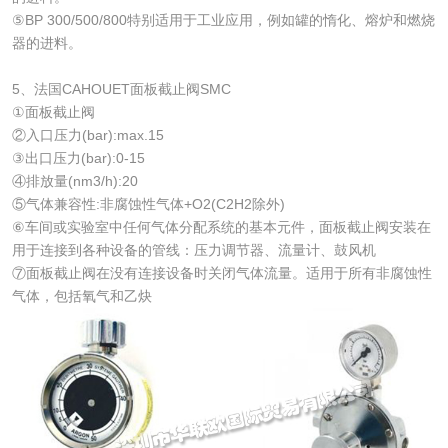
⑤BP 300/500/800特别适用于工业应用，例如罐的惰化、熔炉和燃烧
器的进料。
5、法国CAHOUET面板截止阀SMC
①面板截止阀
②入口压力(bar):max.15
③出口压力(bar):0-15
④排放量(nm3/h):20
⑤气体兼容性:非腐蚀性气体+O2(C2H2除外)
⑥车间或实验室中任何气体分配系统的基本元件，面板截止阀安装在
用于连接到各种设备的管线：压力调节器、流量计、鼓风机
⑦面板截止阀在没有连接设备时关闭气体流量。适用于所有非腐蚀性
气体，包括氧气和乙炔