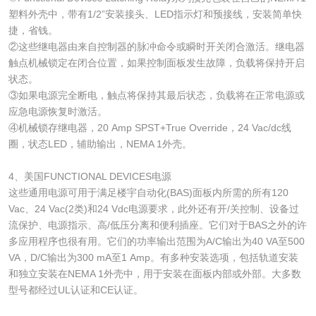
塑料外壳中，带有1/2”安装接头、LED指示灯和预接线，安装简单快
捷，省钱。
②这些继电器由来自控制器的脉冲命令或瞬时开关闭合激活。继电器
触点机械锁定在闭合位置，如果控制面板发生故障，负载将保持开启
状态。
③如果电源完全断电，触点将保持其最后状态，负载将在正常电源或
应急电源恢复时激活。
④机械锁存继电器，20 Amp SPST+True Override，24 Vac/dc线
圈，状态LED，辅助输出，NEMA 1外壳。
4、美国FUNCTIONAL DEVICES电源
这些通用电源可用于满足楼宇自动化(BAS)面板内所需的所有120
Vac、24 Vac(2类)和24 Vdc电源要求，此外还有开/关控制、设备过
流保护、电源指示、高/低压分离和便利插座。它们对于BAS之外的许
多应用程序也很有用。它们的功率输出范围为A/C输出为40 VA至500
VA，D/C输出为300 mA至1 Amp。有多种安装选项，包括轨道安装
和独立安装在NEMA 1外壳中，用于安装在面板内部或外部。大多数
型号都经过UL认证和CE认证。