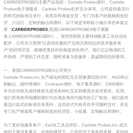
CARBIDEPROBES主要产品包括：Carbide Probes探针、Carbide
Probes电子测量表、Carbide Probes杠杆百分表等。公司提供最流行
的样式的标准目录行，有库存和准备交货，专门为客户的规格制造经
济，小运行，定制的触点和测针。以下就是华联欧小编分享的本篇文
章《
CARBIDEPROBES
,美国CARBIDEPROBES电子测量
表,CARBIDEPROBES探针》。深圳华联欧主要经销欧美工业自动化
配件，公司全力贯彻“以质优价廉的产品和完善到位的技术服务客
户”的经营宗旨，能够把更好的价格提供给用户。我们正以饱满的工
作热情，严谨的工作态度，随时准备为您服务，真诚期待您的垂询。​
一、美国CARBIDEPROBES公司简介
Carbide Probes,Inc.生产碳化钨和红宝石替换测试指示针、AGD和公
制触点、碳纤维测针、Contracer测针、电子量具测针、CMM测针，
并为任何探头或特殊探头提供各种红宝石和硬质合金球直径。应用。
他们所有的导电嘴和测针均在俄亥俄州代顿市的工厂制造。他们提供
最流行款式的标准目录系列，这些款式均有库存并可随时交付，并且
专门生产根据客户规格制造的经济型、小批量、定制触点和测针。
为了更好地服务客户，Earl从工具店辞职，Carbide Probes,Inc.成为
他的主要业务重点。在他的领导下，公司经历了多年的发展，直到他