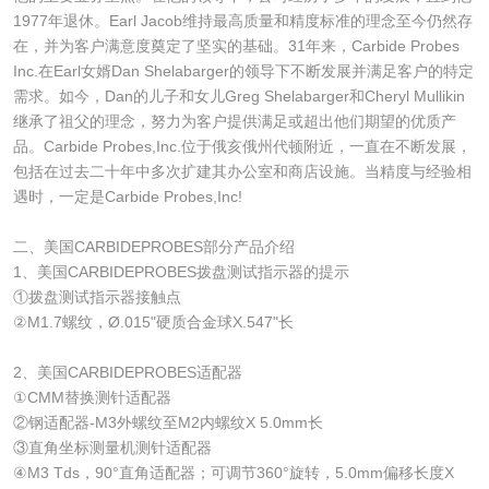
1977年退休。Earl Jacob维持最高质量和精度标准的理念至今仍然存
在，并为客户满意度奠定了坚实的基础。31年来，Carbide Probes
Inc.在Earl女婿Dan Shelabarger的领导下不断发展并满足客户的特定
需求。如今，Dan的儿子和女儿Greg Shelabarger和Cheryl Mullikin
继承了祖父的理念，努力为客户提供满足或超出他们期望的优质产
品。Carbide Probes,Inc.位于俄亥俄州代顿附近，一直在不断发展，
包括在过去二十年中多次扩建其办公室和商店设施。当精度与经验相
遇时，一定是Carbide Probes,Inc!
二、美国CARBIDEPROBES部分产品介绍
1、美国CARBIDEPROBES拨盘测试指示器的提示
①拨盘测试指示器接触点
②M1.7螺纹，Ø.015"硬质合金球X.547"长
2、美国CARBIDEPROBES适配器
①CMM替换测针适配器
②钢适配器-M3外螺纹至M2内螺纹X 5.0mm长
③直角坐标测量机测针适配器
④M3 Tds，90°直角适配器；可调节360°旋转，5.0mm偏移长度X