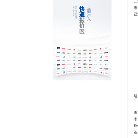
二
来
亚
D
斯
质
查
求
质
连