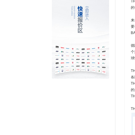
T
的
来
要
B
德
个
球
T
各
T
的
T
T