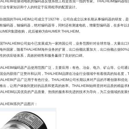
HALHEIM在驱动电机的编码器反馈系统工程是首屈一指的专家。THALHEIM编码器组
行业专家知识和个人的特定于应用程序的配置设计。
自德国的THALHEIM公司成立于1927年，公司自成立以来长期从事编码器的研发
有编码器，轴编码器，绝对编码器等，同时还有测速电机，增量型编码器，在多年以后，
AUMER集团收购，此后被称为BAUMER THALHEIM。
国THALHEIM公司如今已发展成为一家跨国公司，业务范围针对全球市场，大量出
海外国家，随着THALHEIM海外业务的扩展，出口份额比重加大，出口份额占据60%以
性的供应链体系，高效的销售和服务赢得了良好的口碑。
HALHEIM编码器产品使用范围广泛，主要应用：有色、冶金、电力、矿山等。公司通过
国业内获得广泛赞许和认同，THALHEIM品牌在冶金行业领域中有着很高的知名度，T
HALHEIM产品广泛用于有色行业。THALHEIM公司长期以来对产品的不断创新和
推出，让用户体验到更好的品质和更高的效率。THALHEIM始终坚持对品质的精益
HALHEIM以其优良的产品质量、热情的服务和先进的技术为导向，为工业领域的发
HALHEIM系列产品图片：