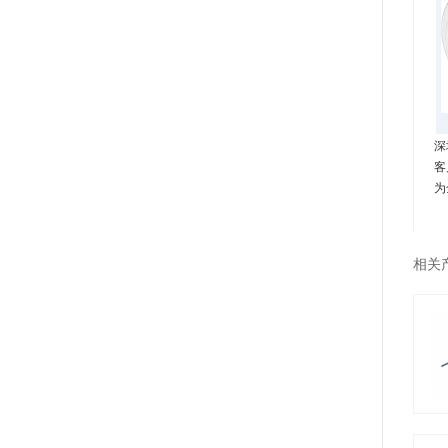
深
客
为
相关