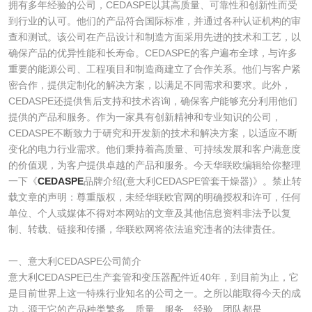
拥有多年经验的公司，CEDASPE以其高质量、可靠性和创新性而受
到行业的认可。他们的产品符合国际标准，并通过各种认证机构的审
查和测试。该公司在产品设计和制造方面采用先进的技术和工艺，以
确保产品的优异性能和长寿命。CEDASPE的客户遍布全球，与许多
重要的能源公司、工程项目和制造商建立了合作关系。他们与客户紧
密合作，提供定制化的解决方案，以满足不同需求和要求。此外，
CEDASPE还提供售后支持和技术咨询，确保客户能够充分利用他们
提供的产品和服务。作为一家具有创新精神和专业知识的公司，
CEDASPE不断致力于研究和开发新的技术和解决方案，以适应不断
变化的电力行业需求。他们秉持着高质量、可持续发展和客户满意度
的价值观，为客户提供卓越的产品和服务。今天华联欧编辑给你整理
一下《
CEDASPE
品牌介绍(意大利CEDASPE管套干燥器)》。禁止转
载文章的声明：尊重版权，未经华联欧官网的明确授权和许可，任何
单位、个人或媒体不得对本网站的文章及其他信息资料非法予以复
制、转载、链接和传播，华联欧网将依法追究违者的法律责任。​
一、意大利CEDASPE公司简介
意大利CEDASPE已生产套管和变压器配件近40年，到目前为止，它
是目前世界上这一特殊行业知名的公司之一。之所以能取得今天的成
功，源于它的产品种类繁多、质量、服务、经验、团队都是