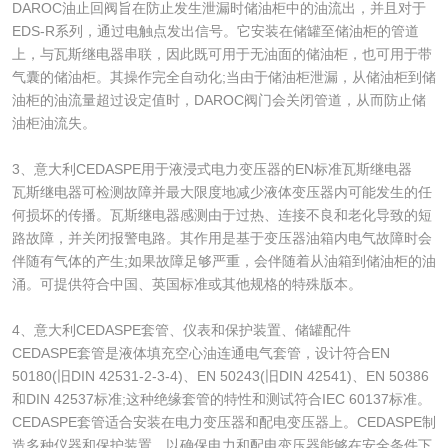
DAROC油止回阀旨在防止发生泄漏时储油柜中的油流出，并且对于
EDS-R系列，通过电触点发出信号。它安装在储罐至储油柜的管道
上，与瓦斯继电器串联，因此既可用于无油面的储油柜，也可用于带
气囊的储油柜。其操作完全自动化;当由于储油柜泄漏，从储油柜到储
油柜的油流量超过设定值时，DAROC阀门会关闭管道，从而防止储
油柜油流失。
3、意大利CEDASPE用于液浸式电力变压器的EN标准瓦斯继电器
瓦斯继电器可检测故障并最大限度地减少液体变压器内可能发生的任
何损坏的传播。瓦斯继电器感测由于过热、连接不良和老化导致的短
路故障，并关闭报警电路。其作用是基于变压器油箱内电气故障时会
伴随有气体的产生;如果故障足够严重，会伴随着从油箱到储油柜的油
涌。可提供符合中国、英国标准或其他规格的特殊版本。
4、意大利CEDASPE套管、仪表和保护装置、储罐配件
CEDASPE套管是液体填充空心油连通电气套管，设计符合EN
50180(旧DIN 42531-2-3-4)、EN 50243(旧DIN 42541)、EN 50386
和DIN 42537标准;这种绝缘套管的特性和测试符合IEC 60137标准。
CEDASPE套管适合安装在电力变压器和配电变压器上。CEDASPE制
造多种仪器和保护装置，以确保电力和配电变压器能够在安全条件下