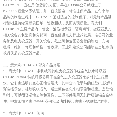
CEDASPE一直在用心经营的方面。早在1998年公司就通过了
ISO9002质量体系认证，并一直按照这一标准提供产品。在每个单一
品牌的制造过程中，CEDASPE通过适当的控制程序，对最终产品进
行清晰且持续更新的图纸，验收测试，从而实现质量。意大利
CEDASPE主要产品有：管套、油位指示器、隔离阀等。变压器及其
相关设备的制造商和分销商，旨在促进电力行业的发展。该公司的业
务涉及电力变压器、开关设备、截止阀和变压器套管的制造、安装、
租赁、维护、修理和销售，使政府、工业和建筑公司能够在当地市场
获得优质的变压器产品。
二、意大利CEDASPE部分产品介绍
1、意大利CEDASPE带机械阀的电力变压器传统空气脱水呼吸器
CEDASPE®VC传统呼吸器用于在空气进入变压器之前对其进行脱
水。它们由透明的空心圆柱管组成，其中含有化学纯的硅盐(硅胶)和
彩色指示剂。硅胶吸收湿气，通过颜色变化来指示饱和程度。当盐饱
和时，可以很容易地去除和更换。上下部件采用无孔耐腐蚀铝合金铸
件。中空圆柱体由PMMA(或钢化玻璃)制成，并由不锈钢框架保护。
2、意大利CEDASPE闸阀