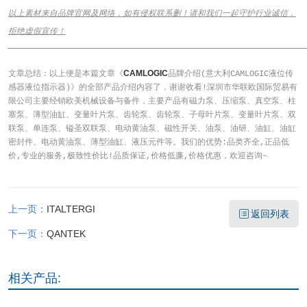
以上素材来自品牌官网及网络，如有侵权联系删！请和我们一起守护行业诚信，
拒绝虚假宣传！
______________________________________________________________
CAMLOGIC
文章总结：以上便是本篇文章《
品牌介绍(意大利CAMLOGIC液位传
感器液位指示器)》的全部产品介绍内容了，谢谢收看!深圳市华联欧国际贸易有
限公司主要经销欧美机械设备与备件，主要产品有磁力泵、压缩泵、真空泵、柱
塞泵、薄型油缸、变量叶片泵、齿轮泵、齿轮泵、子母叶片泵、变量叶片泵、双
联泵、单连泵、镒圣双联泵、电动黄油泵、磁性开关、油泵、油研、油缸、油缸
密封件、电动黄油泵、薄型油缸、液压元件等。我们的优势:品类齐全,正品低
价,专业的服务,极致性价比!品质保证,价格低廉,价格优惠，欢迎咨询~
上一页：
ITALTERGI
返回列表
下一页：
QANTEK
相关产品: