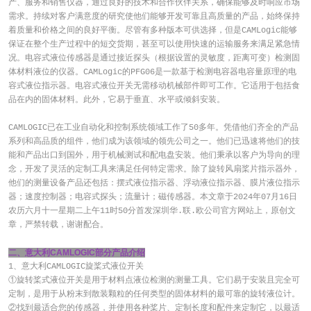
产、服务和销售仪器，通过良好的技术和合作伙伴关系，确保能够及时响应市场
需求。持续对客户满意度的研究使他们能够开发可靠且高质量的产品，始终保持
着质量和价格之间的良好平衡。尽管有多种版本可供选择，但是CAMLogic能够
保证在整个生产过程中的短交货期，甚至可以使用快速的运输服务来满足紧急情
况。电容式液位传感器是通过接近探头（根据设置的灵敏度，距离可变）检测固
体材料液位的仪器。CAMLogic的PFG06是一款基于检测电容器电容量原理的电
容式液位指示器。电容式液位开关无需移动机械部件即可工作。它适用于包括食
品在内的固体材料。此外，它易于垂直、水平或倾斜安装。
CAMLOGIC已在工业自动化和控制系统领域工作了50多年。凭借他们齐全的产品
系列和高品质的组件，他们成为该领域的领先公司之一。他们已迅速将他们的技
能和产品出口到国外，用于机械测试和配电盘安装。他们秉承以客户为导向的理
念，开发了灵活的定制工具来满足任何特定需求。除了旋转风扇桨片指示器外，
他们的测量设备产品还包括：摆式液位指示器、浮动液位指示器、膜片液位指示
器；速度控制器；电容式探头；流量计；磁传感器。本文章于2024年07月16日
农历六月十一星期二上午11时50分首发深圳华.联.欧公司官方网站上，原创文
章，严禁转载，谢谢配合。
二、意大利CAMLOGIC部分产品介绍
1、意大利CAMLOGIC旋桨式液位开关
①旋转桨式液位开关是用于材料点液位检测的测量工具。它们易于安装且完全可
定制，是用于从粉末到散装颗粒的任何类型的固体材料的最可靠的旋转液位计。
②找到最适合您的传感器，并使用各种桨片、定制长度和配件来定制它，以最适