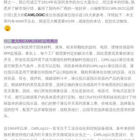
牌之一，我公司成立于2014年在深圳龙华的办公大厦办公，经过多年的经验,熟
悉并了解市场行情，赢得了国内外厂商的一致好评，小编整理出CAMLOGIC品牌
CAMLOGIC
介绍(意大利
液位传感器液位指示器)供大家参考，详情如下：本文
章约有4000字左右，阅读完大概需要8分钟，感谢您的来访，祝您生活愉快。
一、意大利CAMLOGIC公司简介
CAMLogic制造用于固体材料、液体、粉末和颗粒的旋转、电容、摆锤传感器和
RPM监视器。事实上，每个工厂都需要特定的解决方案，因此需要高质量的液位
开关，即使在高温环境下或与腐蚀性材料接触时也能运行。CAMLogic液位传感
器可耐受大气条件，并且可以定制。浏览各种各样的CAMLogic液位指示器。液
位指示器是用于测量任何固体产品(例如粉末、颗粒和液体化合物)的仪器。在任
何容器、筒仓、搅拌机、储罐或料斗中，液位指示器指示容器内产品的液位状
态。根据材料的类型及其密度，选择正确的液位传感器对于存储系统的正确运行
至关重要。因此，他们所有的测量仪器，无论是旋转式、电容式、导电式还是浮
子式，都可以根据客户的具体需求进行定制。他们为ATEX环境和抹灰机设计了特
殊版本的液位指示器。他们的整个液位开关系列质量上乘、价格实惠，选择最合
适的型号，配置产品并索取报价，或联系他们，以指导您选择最适合您需求的探
头。
自1964年以来，CAMLogic一直专注于工业自动化和控制设备领域。多年来的经
验积累使得他们成为叶片液位开关领域顶尖企业之一。CAMLogic负责设计、生