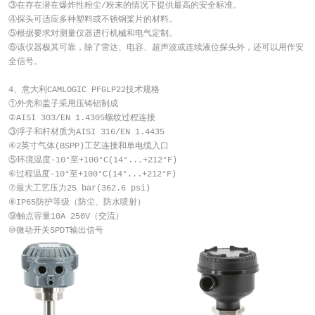
③在存在潜在爆炸性粉尘/粉末的情况下提供最高的安全标准。
④探头可适应多种塑料或不锈钢桨片的材料。
⑤根据要求对测量仪器进行机械和电气定制。
⑥该仪器极其可靠，除了雷达、电容、超声波或连续液位探头外，还可以用作安
全信号。
4、意大利CAMLOGIC PFGLP22技术规格
①外壳和盖子采用压铸铝制成
②AISI 303/EN 1.4305螺纹过程连接
③浮子和杆材质为AISI 316/EN 1.4435
④2英寸气体(BSPP)工艺连接和单电缆入口
⑤环境温度-10°至+100°C(14°...+212°F)
⑥过程温度-10°至+100°C(14°...+212°F)
⑦最大工艺压力25 bar(362.6 psi)
⑧IP65防护等级（防尘、防水喷射）
⑨触点容量10A 250V（交流）
⑩微动开关SPDT输出信号