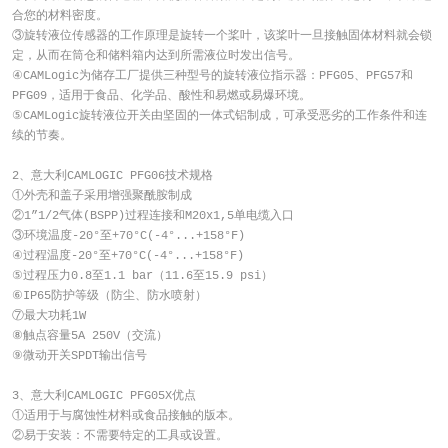
合您的材料密度。
③旋转液位传感器的工作原理是旋转一个桨叶，该桨叶一旦接触固体材料就会锁
定，从而在筒仓和储料箱内达到所需液位时发出信号。
④CAMLogic为储存工厂提供三种型号的旋转液位指示器：PFG05、PFG57和
PFG09，适用于食品、化学品、酸性和易燃或易爆环境。
⑤CAMLogic旋转液位开关由坚固的一体式铝制成，可承受恶劣的工作条件和连
续的节奏。
2、意大利CAMLOGIC PFG06技术规格
①外壳和盖子采用增强聚酰胺制成
②1”1/2气体(BSPP)过程连接和M20x1,5单电缆入口
③环境温度-20°至+70°C(-4°...+158°F)
④过程温度-20°至+70°C(-4°...+158°F)
⑤过程压力0.8至1.1 bar（11.6至15.9 psi）
⑥IP65防护等级（防尘、防水喷射）
⑦最大功耗1W
⑧触点容量5A 250V（交流）
⑨微动开关SPDT输出信号
3、意大利CAMLOGIC PFG05X优点
①适用于与腐蚀性材料或食品接触的版本。
②易于安装：不需要特定的工具或设置。