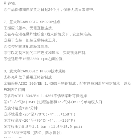
和谷物。
④产品保修期自发货之日起24个月，仪器无需日常维护。
7、意大利CAMLOGIC SMD20P优点
①感应式版本。无需直接连接。
②在存在潜在爆炸性粉尘/粉末的情况下，安全标准高。
③易于安装，组装无需特殊工具。
④监控的转速配置极其简单。
⑤可以定制不同的工艺连接和显示，实现视觉控制。
⑥也适用于10至2800 rpm之间的值。
8、意大利CAMLOGIC PFG09技术规格
①外壳和盖子采用压铸铝制成
②轴采用AISI 303/EN 1.4305不锈钢制成，配有终身润滑的密封轴承，以及
FKM防尘挡圈
③多种AISI 304/EN 1.4301不锈钢桨叶可供选择
④1”1/2气体(BSPP)过程连接和1/2气体(BSPP)单电缆入口
⑤旋转速度1转/分钟
⑥环境温度-20°至+70°C(-4°...+158°F)
⑦过程温度-20°至+70°C(-4°...+158°F)
⑧过程压力0.8至1.1 bar（11.6至15.9 psi）
⑨IP65防护等级（防尘、防水喷射）