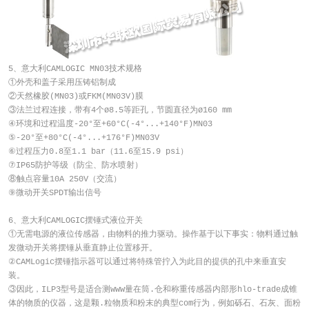
5、意大利CAMLOGIC MN03技术规格
①外壳和盖子采用压铸铝制成
②天然橡胶(MN03)或FKM(MN03V)膜
③法兰过程连接，带有4个ø8.5等距孔，节圆直径为ø160 mm
④环境和过程温度-20°至+60°C(-4°...+140°F)MN03
⑤-20°至+80°C(-4°...+176°F)MN03V
⑥过程压力0.8至1.1 bar（11.6至15.9 psi）
⑦IP65防护等级（防尘、防水喷射）
⑧触点容量10A 250V（交流）
⑨微动开关SPDT输出信号
6、意大利CAMLOGIC摆锤式液位开关
①无需电源的液位传感器，由物料的推力驱动。操作基于以下事实：物料通过触
发微动开关将摆锤从垂直静止位置移开。
②CAMLogic摆锤指示器可以通过将特殊管拧入为此目的提供的孔中来垂直安
装。
③因此，ILP3型号是适合测www量在筒.仓和称重传感器内部形hlo-trade成锥
体的物质的仪器，这是颗.粒物质和粉末的典型com行为，例如砾石、石灰、面粉