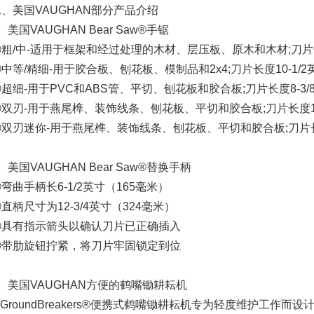
二、美国VAUGHAN部分产品介绍
、美国VAUGHAN Bear Saw®手锯
粗/中-适用于框架和经过处理的木材、层压板、原木和木材;刀片长度
中等/精细-用于胶合板、刨花板、模制品和2x4;刀片长度10-1/2英
超细-用于PVC和ABS管、平切、刨花板和胶合板;刀片长度8-3/8
④双刃-用于燕尾榫、装饰线条、刨花板、平切和胶合板;刀片长度10
双刃迷你-用于燕尾榫、装饰线条、刨花板、平切和胶合板;刀片长度5
、美国VAUGHAN Bear Saw®替换手柄
弯曲手柄长6-1/2英寸（165毫米）
直柄尺寸为12-3/4英寸（324毫米）
③具有指示箭头以确认刀片已正确插入
④带肋旋钮拧紧，将刀片牢固锁定到位
3、美国VAUGHAN方便的鹤嘴锄耕耘机
GroundBreakers®便携式鹤嘴锄耕耘机专为轻度维护工作