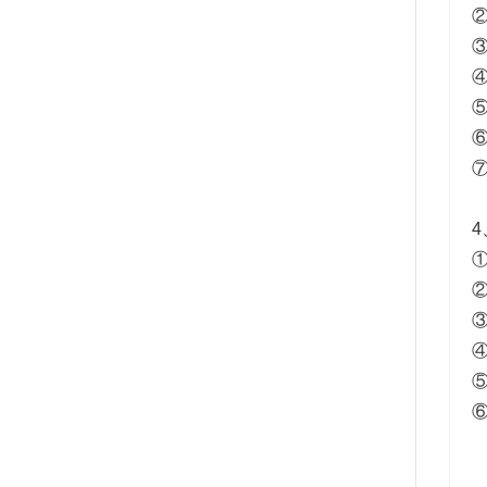
⑥
⑦
4