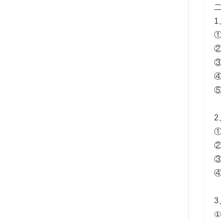
1
①
②
③
⑤
2
①
②
①