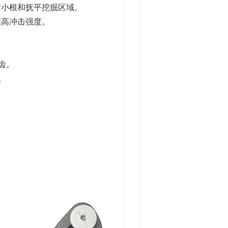
断小根和抚平挖掘区域。
供高冲击强度。
叉齿。
。