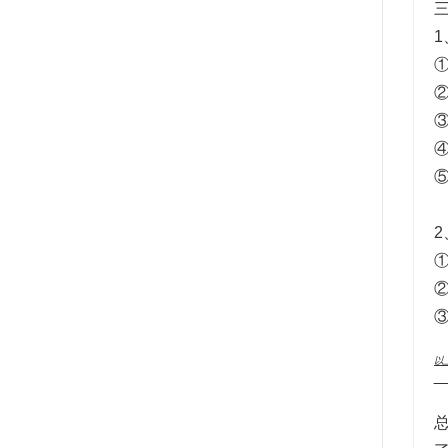
1
①
②
③
④
⑤
2
①
②
③
以
__