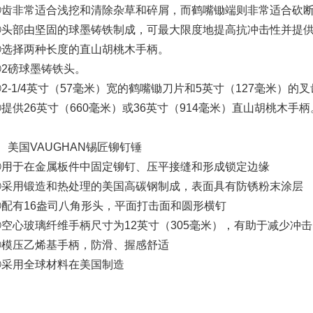
②齿非常适合浅挖和清除杂草和碎屑，而鹤嘴锄端则非常适合砍
③头部由坚固的球墨铸铁制成，可最大限度地提高抗冲击性并提
④选择两种长度的直山胡桃木手柄。
⑤2磅球墨铸铁头。
2-1/4英寸（57毫米）宽的鹤嘴锄刀片和5英寸（127毫米）的
提供26英寸（660毫米）或36英寸（914毫米）直山胡桃木手柄
、美国VAUGHAN锡匠铆钉锤
①用于在金属板件中固定铆钉、压平接缝和形成锁定边缘
②采用锻造和热处理的美国高碳钢制成，表面具有防锈粉末涂层
③配有16盎司八角形头，平面打击面和圆形横钉
④空心玻璃纤维手柄尺寸为12英寸（305毫米），有助于减少冲击
⑤模压乙烯基手柄，防滑、握感舒适
⑥采用全球材料在美国制造