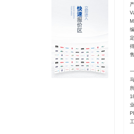
产
V
一
马
1
业
P