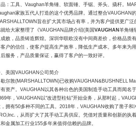
品：工具、Vaughan羊角锤、软面锤、手锯、斧头、撬杆。MAR
aughan家族五代人打造的这个优秀品牌。通过整合VAUGHAN
MARSHALLTOWN旨在扩大其市场占有率，并为客户提供更广
编就给大家整理了《VAUGHAN品牌介绍(美国
VAUGHAN
羊角锤
定成败，品质铸造辉煌。深圳华联欧没有中间商差价，价格品质
得客户的信任，使客户提高生产效率，降低生产成本。多年来为
售后服务，产品质量保证，赢得了客户的一致好评。
、美国VAUGHAN公司简介
歇尔敦(MARSHALLTOWN)已收购VAUGHAN&BUSHNELL Manufa
所有资产。VAUGHAN以其各种出色的美国制造手动工具而闻名
869年，VAUGHAN以“改进型柱钻”开始业务，从那时起，VA
，拥有50多种不同的工具。2018年，VAUGHAN收购了凿子和
RO,Inc.，从而扩大了其手动工具供应。凭借对质量和创新的执着
工和金属加工行业155多年来值得信赖的品牌。