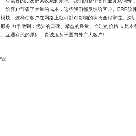
了，有需要的朋友赶紧收藏起来吧。我们的整个备件业务从询价
率，给客户节省了大量的成本，这些我们都反馈给客户。ERP软
的模块，这样使客户在网络上就可以对货物的状态全程掌握。深
的服务!力争做到：优异的口碑、精益的质量、合理的价格!立足
利、互通有无的原则，真诚服务于国内外广大客户!
产品: