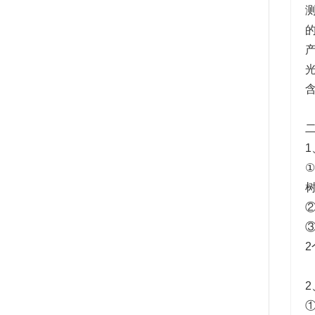
二
1
①
2
①