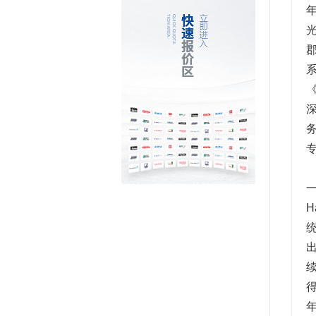
光
一
H
出