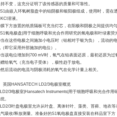
保持不变，这充分证明了该传感器的质量和可靠性。
②S1由嵌入环氧树脂盘中的铂阴极和银阳极组成，使用时，需在透氧
KCl溶液。
③膜下方放置的纸质隔板可充当灯芯，在阳极和阴极之间提供均
④S1氧电极盘|用于细胞呼吸和光合作用研究的氧电极和叶绿素荧
⑤当在这些电极之间施加小电压时（铂相对于银为负），流动的
化（即它采用外部施加的电位）。
当该电位增加到700 mV时，氧气在铂表面还原，最初还原为过氧化
捐赠给氧气（充当电子受体），极性趋于放电。
⑦然后流动的电流与阴极消耗的氧气在化学计量上相关。
、英国HANSATECH LD2/3电极室概览
LD2/3电极室|Hansatech Instruments|用于细胞呼吸
系统。
②LD2/3叶盘电极室允许从叶盘、离体针叶、藻类、苔藓、地衣等表
氧气吸收/释放测量。准备好的S1氧电极盘直接安装在样品室下