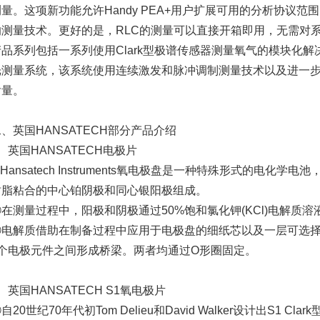
测量。这项新功能允许Handy PEA+用户扩展可用的分析协议
的测量技术。更好的是，RLC的测量可以直接开箱即用，无需对系
产品系列包括一系列使用Clark型极谱传感器测量氧气的模块化
光测量系统，该系统使用连续激发和脉冲调制测量技术以及进一
含量。
、英国HANSATECH部分产品介绍
、英国HANSATECH电极片
Hansatech Instruments氧电极盘是一种特殊形式的电化学电
树脂粘合的中心铂阴极和同心银阳极组成。
②在测量过程中，阳极和阴极通过50%饱和氯化钾(KCl)电解质溶
③电解质借助在制备过程中应用于电极盘的细纸芯以及一层可选择
2个电极元件之间形成桥梁。两者均通过O形圈固定。
、英国HANSATECH S1氧电极片
自20世纪70年代初Tom Delieu和David Walker设计出S1 