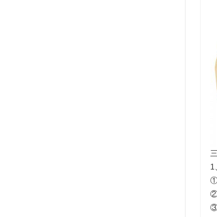
三
1
①
②
③