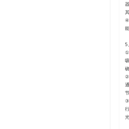
其
④
能
5
①
②