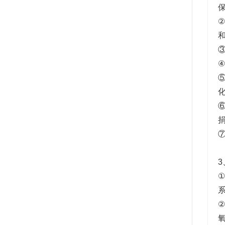
和
⑥
3
①