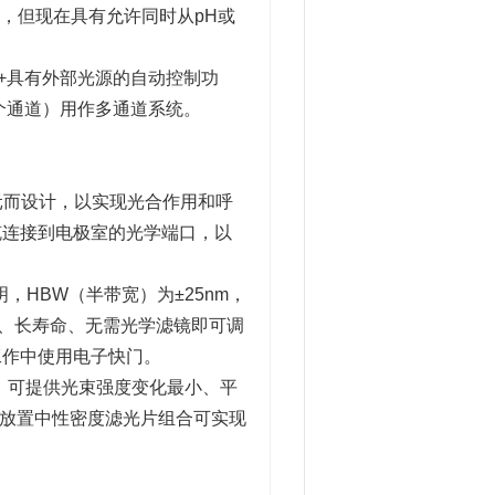
元，但现在具有允许同时从pH或
lab+具有外部光源的自动控制功
多8个通道）用作多通道系统。
控制单元而设计，以实现光合作用和呼
缆连接到电极室的光学端口，以
红色照明，HBW（半带宽）为±25nm，
结构、长寿命、无需光学滤镜即可调
工作中使用电子快门。
件，可提供光束强度变化最小、平
上放置中性密度滤光片组合可实现