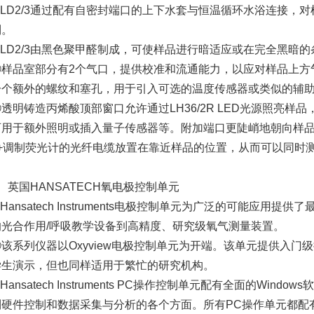
③LD2/3通过配有自密封端口的上下水套与恒温循环水浴连接，
制。
④LD2/3由黑色聚甲醛制成，可使样品进行暗适应或在完全黑暗
⑤样品室部分有2个气口，提供校准和流通能力，以应对样品上方
一个额外的螺纹和塞孔，用于引入可选的温度传感器或类似的辅
⑥透明铸造丙烯酸顶部窗口允许通过LH36/2R LED光源照亮样
可用于额外照明或插入量子传感器等。附加端口更陡峭地朝向样品，并
2+调制荧光计的光纤电缆放置在靠近样品的位置，从而可以同时
、英国HANSATECH氧电极控制单元
Hansatech Instruments电极控制单元为广泛的可能应用
的光合作用/呼吸教学设备到高精度、研究级氧气测量装置。
②该系列仪器以Oxyview电极控制单元为开端。该单元提供入门
学生演示，但也同样适用于繁忙的研究机构。
Hansatech Instruments PC操作控制单元配有全面的Wind
制硬件控制和数据采集与分析的各个方面。所有PC操作单元都配