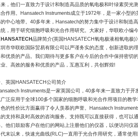
年来，他们一直致力于设计和制造高品质的氧电极和叶绿素荧光
合作用。Hansatech Instruments成立于1972年，是一
郡的中心地带。40多年来，Hansatech的努力集中于设计和制
系统，用于研究细胞呼吸和光合作用研究。大家好，华联欧小编
《
HANSATECH
品牌简介(英国HANSATECH氧电极液相氧电极
深圳市华联欧国际贸易有限公司以严谨务实的态度，创新进取的
务和优质的产品。我们期待与更多客户在今后的合作中保持密切
专业、高效的服务和优质的产品，互惠互利，共创辉煌!
、英国HANSATECH公司简介
ansatech Instruments是一家英国公司，40多年来一直
统广泛应用于全球100多个国家的细胞呼吸和光合作用项目的教
色的性价比方面赢得了令人羡慕的声誉。Hansatech Instrum
续的支持和及时高效的咨询服务。支持既可以直接获得，也可以
得。他们鼓励客户在他们的网站上注册他们的仪器，以便访问仪器手
年代末以来，快速光曲线(RLC)一直用于光合作用研究，通常使用