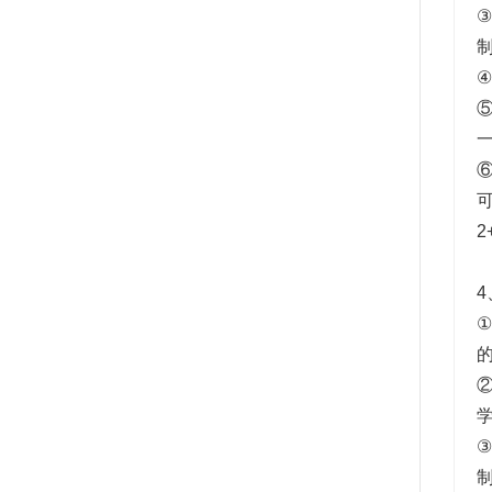
4
①
③