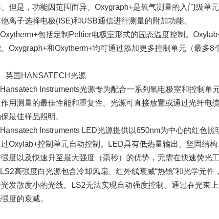
器。但是，功能因范围而异。Oxygraph+是氧气测量的入门级单
他离子选择电极(ISE)和USB通信进行测量的附加功能。
Oxytherm+包括定制Peltier电极室形式的固态温度控制。Oxy
。Oxygraph+和Oxytherm+均可通过添加更多控制单元（最
、英国HANSATECH光源
Hansatech Instruments光源专为配合一系列氧电极室和
吸作用测量的最佳性能和重复性。光源可直接放置或通过光纤电
确保最佳样品照明。
Hansatech Instruments LED光源提供以650nm为中心的
通过Oxylab+控制单元自动控制。LED具有低热量输出、坚固
节强度以及快速升至最大强度（毫秒）的优势，无需在快速荧光
③LS2高强度白光源包含冷却风扇、红外线衰减“热镜”和光学元
行光发散度小的光线。LS2无法实现自动强度控制。通过在光束
光强度的衰减。