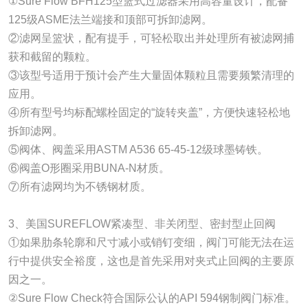
①Sure Flow BFH125型篮式过滤器采用高容量设计，配备
125级ASME法兰端接和顶部可拆卸滤网。
②滤网呈篮状，配有提手，可轻松取出并处理所有被滤网捕
获和截留的颗粒。
③该型号适用于预计会产生大量固体颗粒且需要频繁清理的
应用。
④所有型号均标配螺栓固定的“旋转夹盖”，方便快速轻松地
拆卸滤网。
⑤阀体、阀盖采用ASTM A536 65-45-12级球墨铸铁。
⑥阀盖O形圈采用BUNA-N材质。
⑦所有滤网均为不锈钢材质。
3、美国SUREFLOW紧凑型、非关闭型、密封型止回阀
①如果肋条轮廓和尺寸减小或销钉变细，阀门可能无法在运
行中提供安全裕度，这也是首先采用对夹式止回阀的主要原
因之一。
②Sure Flow Check符合国际公认的API 594钢制阀门标准。