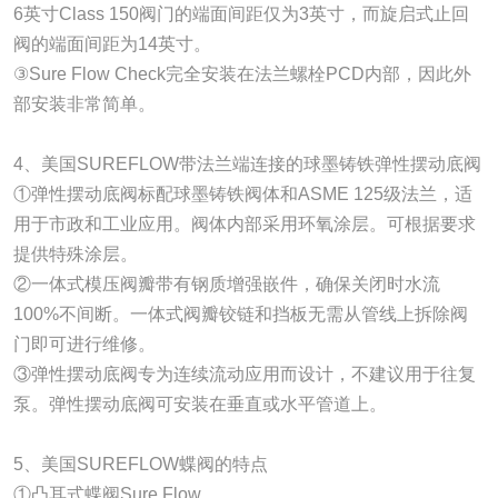
6英寸Class 150阀门的端面间距仅为3英寸，而旋启式止回
阀的端面间距为14英寸。
③Sure Flow Check完全安装在法兰螺栓PCD内部，因此外
部安装非常简单。
4、美国SUREFLOW带法兰端连接的球墨铸铁弹性摆动底阀
①弹性摆动底阀标配球墨铸铁阀体和ASME 125级法兰，适
用于市政和工业应用。阀体内部采用环氧涂层。可根据要求
提供特殊涂层。
②一体式模压阀瓣带有钢质增强嵌件，确保关闭时水流
100%不间断。一体式阀瓣铰链和挡板无需从管线上拆除阀
门即可进行维修。
③弹性摆动底阀专为连续流动应用而设计，不建议用于往复
泵。弹性摆动底阀可安装在垂直或水平管道上。
5、美国SUREFLOW蝶阀的特点
①凸耳式蝶阀Sure Flow。