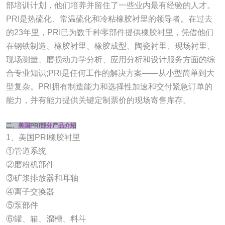
部培训计划，他们培养并留住了一些业内最有经验的人才。
PRI是热硫化、常温硫化和冷粘橡胶衬里的领导者。在过去
的23年里，PRI已为数千种零部件提供橡胶衬里，凭借他们
在钢铁制造、橡胶衬里、橡胶成型、陶瓷衬里、现场衬里、
现场测量、磨损动力学分析、应用分析和设计服务方面的综
合专业知识;PRI是任何工作的解决方案——从小型简单到大
型复杂。PRI拥有制造能力和选择性加速和交付紧急订单的
能力，并有能力提供关键定制票价的现场寄售库存。
二、美国PRI部分产品介绍
1、美国PRI橡胶衬里
①管道系统
②磨粉机部件
③矿浆排放器和耳轴
④离子交换器
⑤泵部件
⑥罐、箱、溜槽、料斗