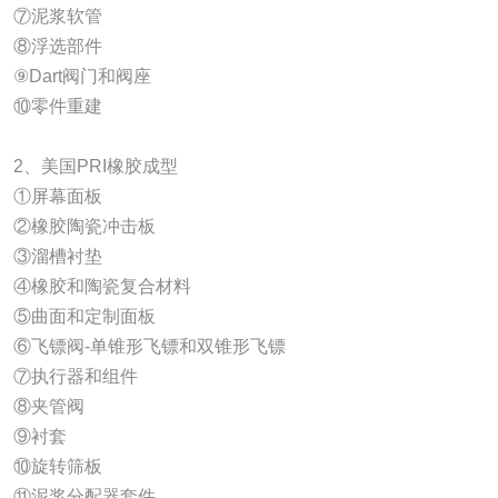
⑦泥浆软管
⑧浮选部件
⑨Dart阀门和阀座
⑩零件重建
2、美国PRI橡胶成型
①屏幕面板
②橡胶陶瓷冲击板
③溜槽衬垫
④橡胶和陶瓷复合材料
⑤曲面和定制面板
⑥飞镖阀-单锥形飞镖和双锥形飞镖
⑦执行器和组件
⑧夹管阀
⑨衬套
⑩旋转筛板
⑪泥浆分配器套件