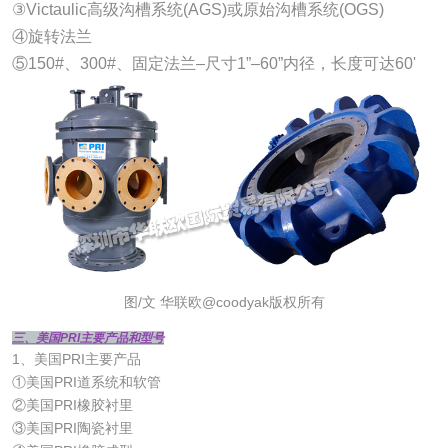
③Victaulic高级沟槽系统(AGS)或原始沟槽系统(OGS)
④旋转法兰
⑤150#、300#、固定法兰–尺寸1”–60”内径，长度可达60'
图/文 华联欧@coodyak版权所有
三、美国PRI主要产品和型号
1、美国PRI主要产品
①美国PRI道系统和软管
②美国PRI橡胶衬里
③美国PRI陶瓷衬里