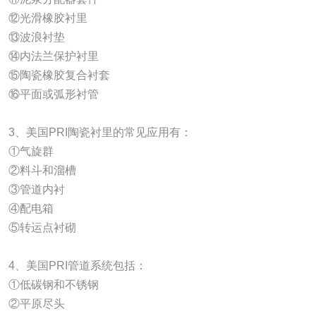
⑫光滑橡胶衬里
⑬波浪衬垫
⑭内法兰保护衬里
⑮陶瓷橡胶复合衬套
⑯平面或弧形衬管
3、美国PRI陶瓷衬里的常见应用有：
①气旋群
②料斗和溜槽
③管道内衬
④配电箱
⑤转运点衬砌
4、美国PRI管道系统包括：
①低碳钢和不锈钢
②平原尽头