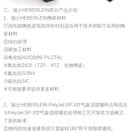
三、瑞士HEBERLEIN部分产品介绍
1、瑞士HEBERLEIN陶瓷材料
①高性能陶瓷是指其特性特别适合用于技术和医疗应用的陶
瓷材料
②绿白处理
③硬加工材料
④氧化铝Al2O3(99.7%,ZTA)
⑤氧化锆ZrO2（TZP、ATZ、生物陶瓷）
⑥氮化硅Si3N4
⑦碳化硅SiC
⑧可根据要求提供更多材料
2、瑞士HEBERLEIN PolyJet-SP-3空气旋流喷嘴特点和优点
①PolyJet-SP-3空气旋流喷嘴在处理和工艺可靠性方面树立
了新的标准。
②独特的快速连接系统只需旋转180°即可拆除喷嘴包。