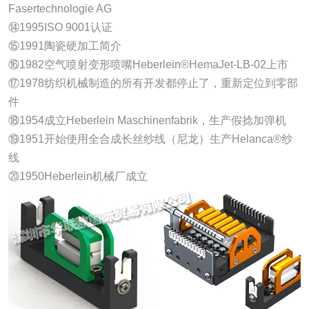
Fasertechnologie AG
⑭1995ISO 9001认证
⑮1991陶瓷硬加工简介
⑯1982空气喷射变形喷嘴Heberlein®HemaJet-LB-02上市
⑰1978纺织机械制造的所有开发都停止了，重新定位到零部
件
⑱1954成立Heberlein Maschinenfabrik，生产假捻加弹机
⑲1951开始使用全合成长丝纱线（尼龙）生产Helanca®纱
线
⑳1950Heberlein机械厂成立