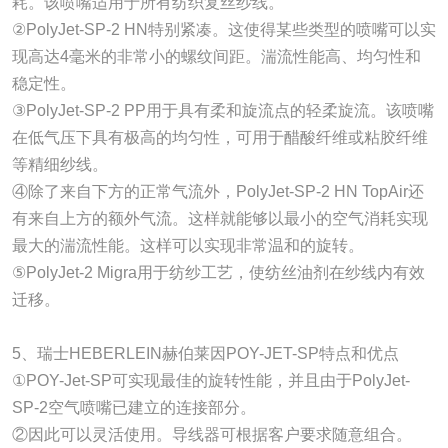
耗。该喷嘴适用于所有纺织复丝纱线。
②PolyJet-SP-2 HN特别紧凑。这使得某些类型的喷嘴可以实
现高达4毫米的非常小的螺纹间距。湍流性能高、均匀性和
稳定性。
③PolyJet-SP-2 PP用于具有柔和旋流点的轻柔旋流。该喷嘴
在低气压下具有极高的均匀性，可用于醋酸纤维或粘胶纤维
等精细纱线。
④除了来自下方的正常气流外，PolyJet-SP-2 HN TopAir还
有来自上方的额外气流。这样就能够以最小的空气消耗实现
最大的湍流性能。这样可以实现非常温和的旋转。
⑤PolyJet-2 Migra用于纺纱工艺，使纺丝油剂在纱线内有效
迁移。
5、瑞士HEBERLEIN赫伯莱因POY-JET-SP特点和优点
①POY-Jet-SP可实现最佳的旋转性能，并且由于PolyJet-
SP-2空气喷嘴已建立的连接部分。
②因此可以灵活使用。导线器可根据客户要求随意组合。