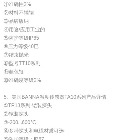
①准确性2%
②材料不锈钢
③品牌版纳
④用途/应用工业的
⑤防护等级IP65
⑥压力等级40巴
⑦结束抛光
⑧型号TT10系列
⑨颜色银
⑩准确度等级2%
5、美国BANNA温度传感器TA10系列产品详情
①TP13系列-铠装探头
②铠装探头
③-200...600℃
④多种探头和电缆材质可选
⑤防护等级：IP67