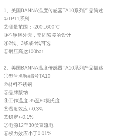
1、美国BANNA温度传感器TA10系列产品简述
①TP11系列
②测量范围：-200...600°C
③不锈钢外壳，坚固紧凑的设计
④2线、3线或4线可选
⑤耐压高达100bar
2、美国BANNA温度传感器TA10系列产品描述
①型号名称/编号TA10
②材料不锈钢
③品牌版纳
④工作温度-35至80摄氏度
⑤温度效应+-0.3%
⑥稳定+-0.1%
⑦电源12至30伏直流电
⑧权力效应小于0.01%