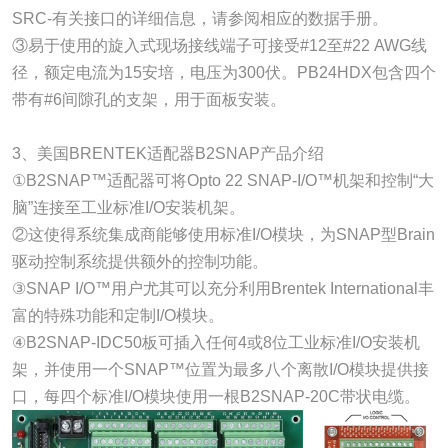
SRC-有关接口的详细信息，请参阅相应的数据手册。
③易于使用的旋入式现场接线端子可接受#12至#22 AWG线
径，额定电流为15安培，电压为300伏。PB24HDX包含四个
带有#6间隙孔的支架，用于面板安装。
3、美国BRENTEK适配器B2SNAP产品介绍
①B2SNAP™适配器可将Opto 22 SNAP-I/O™机架和控制“大
脑”连接至工业标准I/O安装机架。
②这使得系统集成商能够使用标准I/O模块，为SNAP型Brain
驱动控制系统提供额外的控制功能。
③SNAP I/O™用户尤其可以充分利用Brentek International丰
富的特殊功能和定制I/O模块。
④B2SNAP-IDC50板可插入任何4或8位工业标准I/O安装机
架，并使用一个SNAP™位置为最多八个离散I/O模块提供接
口，每四个标准I/O模块使用一根B2SNAP-20C带状电缆。