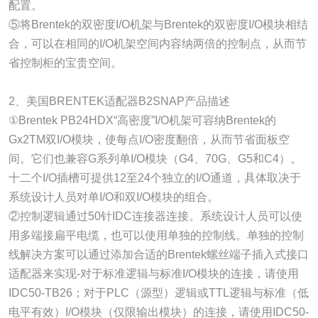
配置。
⑤将Brentek的双密度I/O机架与Brentek的双密度I/O模块相结
合，可以在相同的I/O机架空间内容纳两倍的控制点，从而节
省控制柜的宝贵空间。
2、美国BRENTEK适配器B2SNAP产品描述
①Brentek PB24HDX“高密度”I/O机架可容纳Brentek的
Gx2TM双I/O模块，使每点I/O密度翻倍，从而节省面板空
间。它们也兼容G系列单I/O模块（G4、70G、G5和C4）。
十二个I/O插槽可提供12至24个独立的I/O通道，具体取决于
系统设计人员对单I/O和双I/O模块的组合。
②控制逻辑通过50针IDC连接器连接。系统设计人员可以使
用多端接扁平电缆，也可以使用单独的控制线。单独的控制
线解决方案可以通过添加合适的Brentek螺丝端子插入式接口
适配器来实现-对于标准逻辑与标准I/O模块的连接，请使用
IDC50-TB26；对于PLC（源型）逻辑或TTL逻辑与标准（低
电平有效）I/O模块（仅限输出模块）的连接，请使用IDC50-