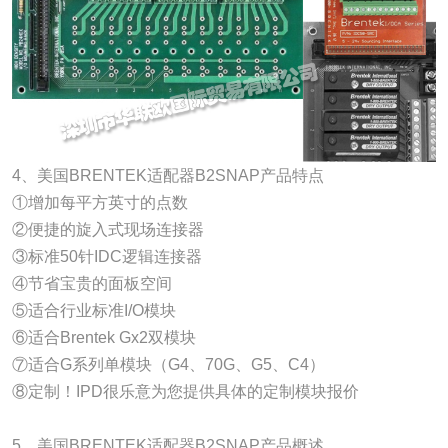
4、美国BRENTEK适配器B2SNAP产品特点
①增加每平方英寸的点数
②便捷的旋入式现场连接器
③标准50针IDC逻辑连接器
④节省宝贵的面板空间
⑤适合行业标准I/O模块
⑥适合Brentek Gx2双模块
⑦适合G系列单模块（G4、70G、G5、C4）
⑧定制！IPD很乐意为您提供具体的定制模块报价
5、美国BRENTEK适配器B2SNAP产品概述