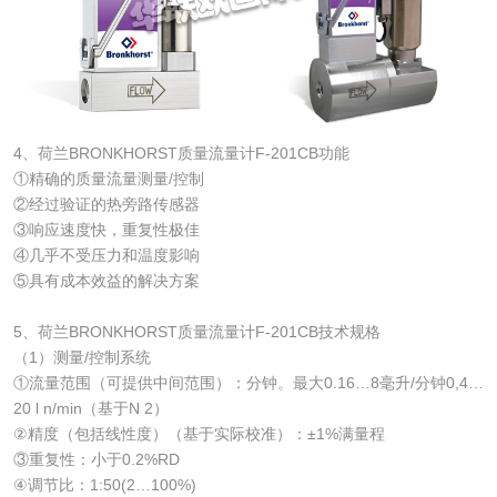
4、荷兰BRONKHORST质量流量计F-201CB功能
①精确的质量流量测量/控制
②经过验证的热旁路传感器
③响应速度快，重复性极佳
④几乎不受压力和温度影响
⑤具有成本效益的解决方案
5、荷兰BRONKHORST质量流量计F-201CB技术规格
（1）测量/控制系统
①流量范围（可提供中间范围）：分钟。最大0.16…8毫升/分钟0,4…
20 l n/min（基于N 2）
②精度（包括线性度）（基于实际校准）：±1%满量程
③重复性：小于0.2%RD
④调节比：1:50(2…100%)