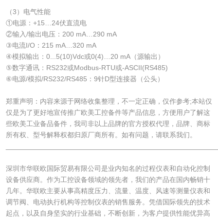
（3）电气性能
①电源：+15…24伏直流电
②输入/输出电压：200 mA…290 mA
③电流I/O：215 mA…320 mA
④模拟输出：0...5(10)Vdc或0(4)…20 mA（源输出）
⑤数字通讯：RS232或Modbus-RTU或-ASCII(RS485)
⑥电源/模拟/RS232/RS485：9针D型连接器（公头）
郑重声明：内容来源于网络收集整理，不一定正确，仅作参考;本站仅
仅是为了更好地宣传推广欧美工控备件等产品信息，方便用户了解这
些欧美工业备品备件，我司非以上品牌的官方授权代理，品牌、商标
所有权、型号解释权都归原厂商所有。如有问题，请联系我们。
______________________________________________________
​深圳市华联欧国际贸易有限公司是业内知名的过程仪表和自动化控制
设备供应商。作为工控设备领域的领先者，我们的产品在国内畅销十
几年。华联欧主要从事高精度压力、流量、温度、风速等测量仪表和
调节阀、电动执行机构等控制仪表的销售服务。凭借国际领先的技术
起点，以及自身坚实的行业基础，不断创新，为客户提供性能优异高