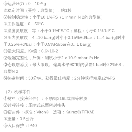
⑤运营压力：0…10巴g
⑥稳定时间（受控，典型值）：约1秒
⑦控制稳定性：小于±0,1%FS（1 ln/min N 2的典型值）
⑧工作温度：0…50°C
⑨温度灵敏度：零：小于0.1%FS/°C；量程：小于0.1%Rd/°C
⑩压力灵敏度：4...10 bar(g)时小于0.15%Rd/bar；1...4 bar(g)时小
于0.25%Rd/bar；小于0.5%Rd/bar在0...1 bar(g)
⑪最大限度。Kv值：6.6×10-2
⑫泄漏完整性，外侧：测试小于2 x 10-9 mbar l/s He
⑬态度敏感度：最大限度。偏离水平90°时的误差1 bar时0.2%FS，
典型N 2
⑭热身时间：30分钟。获得最佳精度；2分钟获得精度±2%FS
（2）机械零件
①材料（接液部件）：不锈钢316L或同等材质
②过程连接：压缩式或面密封接头
③密封件：标准：Viton®；选项：Kalrez®(FFKM)
④重量：0.5公斤
⑤入口保护：IP40