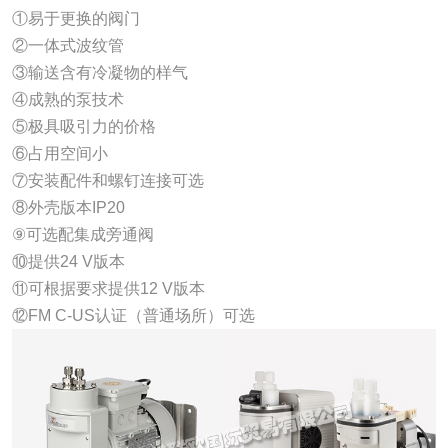
①易于更换的阀门
②一体式波纹管
③输送含有冷凝物的样气
④成熟的泵技术
⑤极具吸引力的价格
⑥占用空间小
⑦安装配件和螺钉连接可选
⑧外壳版本IP20
⑨可选配集成旁通阀
⑩提供24 V版本
⑪可根据要求提供12 V版本
⑫FM C-US认证（普通场所）可选