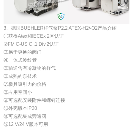
3、德国BUEHLER样气泵P2.2 ATEX-H2/-O2产品介绍
①获得Atex和IECEx 2区认证
②FM C-US Cl.1,Div.2认证
③易于更换的阀门
④一体式波纹管
⑤输送含有冷凝物的样气
⑥成熟的泵技术
⑦极具吸引力的价格
⑧占用空间小
⑨可选配安装附件和螺钉连接
⑩外壳版本IP20
⑪可选配集成旁通阀
⑫12 V/24 V版本可用