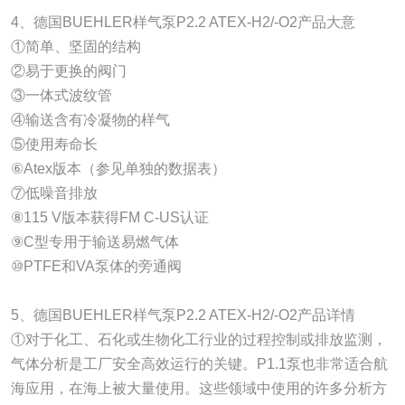
4、德国BUEHLER样气泵P2.2 ATEX-H2/-O2产品大意
①简单、坚固的结构
②易于更换的阀门
③一体式波纹管
④输送含有冷凝物的样气
⑤使用寿命长
⑥Atex版本（参见单独的数据表）
⑦低噪音排放
⑧115 V版本获得FM C-US认证
⑨C型专用于输送易燃气体
⑩PTFE和VA泵体的旁通阀
5、德国BUEHLER样气泵P2.2 ATEX-H2/-O2产品详情
①对于化工、石化或生物化工行业的过程控制或排放监测，
气体分析是工厂安全高效运行的关键。P1.1泵也非常适合航
海应用，在海上被大量使用。这些领域中使用的许多分析方